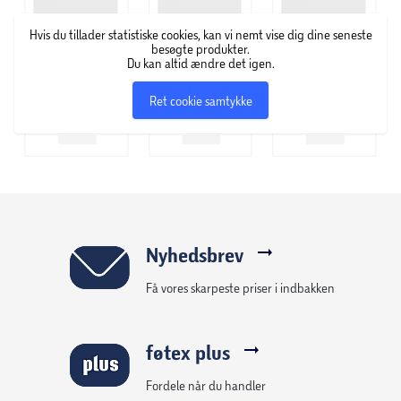
tilfældige fremmede besøger hende og fylder huset med
latter og samtaler. En dag banker en mand, Julian Sole, på
Hvis du tillader statistiske cookies, kan vi nemt vise dig dine seneste
hendes dør. Han er blevet fortalt, at han skal sætte sin
besøgte produkter.
Du kan altid ændre det igen.
mors aske ved en ukendt mands gravsten. Det viser sig, at
Violette og Julian har noget tilfælles.
Ret cookie samtykke
Nyhedsbrev
Få vores skarpeste priser i indbakken
føtex plus
Fordele når du handler