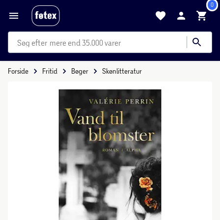
0
mere end 35.000 varer
Forside
Fritid
Bøger
Skønlitteratur