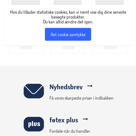
Batteri: 12V
Motor: 1x12V
Hvis du tillader statistiske cookies, kan vi nemt vise dig dine seneste
Sidespejle
besøgte produkter.
Du kan altid ændre det igen.
Batteri indikator
USB, MP3 og Bluetooth
Ret cookie samtykke
Lædersæde
Gummihjul
Max brugervægt: 25kg
Størrelse: 81 x 37 x 63 cm
Vægt: 6,4 kg
Oplader medfølger
Nyhedsbrev
Få vores skarpeste priser i indbakken
føtex plus
Fordele når du handler