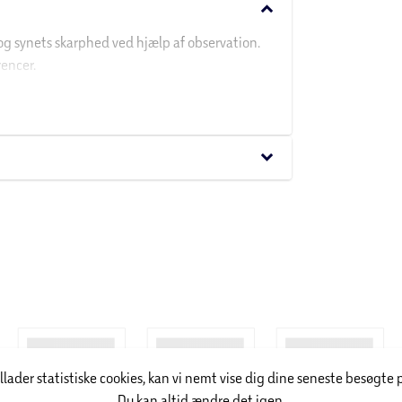
keyboard_arrow_down
r og synets skarphed ved hjælp af observation.
encer.
 billedbrikken og find billedet på pladen. Er du
keyboard_arrow_down
illader statistiske cookies, kan vi nemt vise dig dine seneste besøgte 
Du kan altid ændre det igen.