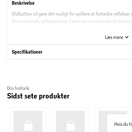
Beskrivelse
Vildkatten vil gøre det muligt for spillere at forbedre reflekse
Flere originale spillesystemer. Lærerige og spændende konkurr
Er du klar til at have det sjovt? OK... Lad os spille! Hurtigt, tag
Læs mere
klar til udfordringen?
Specifikationer
Din historik
Sidst sete produkter
Hvis du t