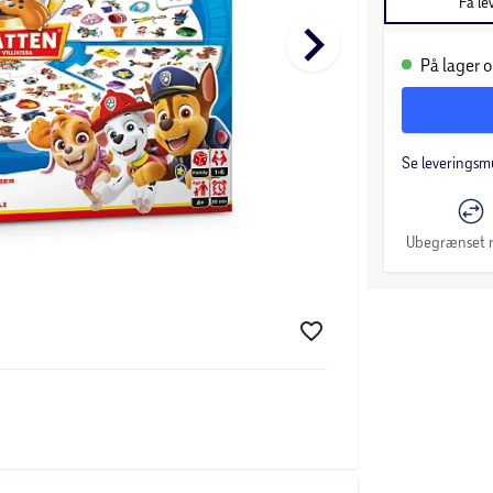
Få le
keyboard_arrow_right
På lager o
Se leveringsm
Ubegrænset r