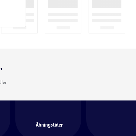
dler
Åbningstider