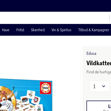
Have
Fritid
Skønhed
Vin & Spiritus
Tilbud & Kampagner
Educa
Vildkatte
Find de hurtige
1
L