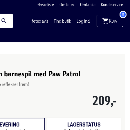
Ønskeliste
Om føtex
Omtanke
Kundeservice
0
Kurv
føtex avis
Find butik
Log ind
n børnespil med Paw Patrol
 reflekser frem!
209,-
EVERING
LAGERSTATUS