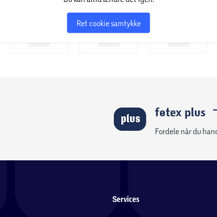
Ret cookie samtykke
føtex plus
Fordele når du han
Services