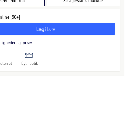
veret produktet
Se lagerstatus i butikker
nline (50+)
Læg i kurv
uligheder og -priser
eturret
Byt i butik