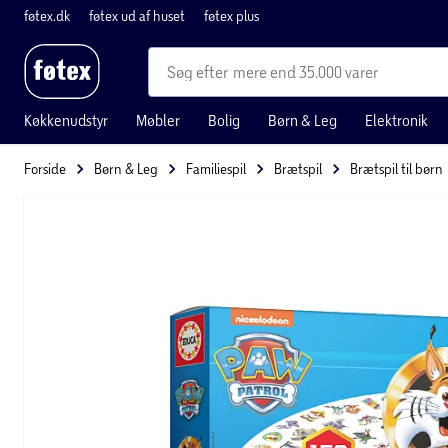
føtex.dk
føtex ud af huset
føtex plus
mere end 35.000 varer
Køkkenudstyr
Møbler
Bolig
Børn & Leg
Elektronik
Forside
Børn & Leg
Familiespil
Brætspil
Brætspil til børn