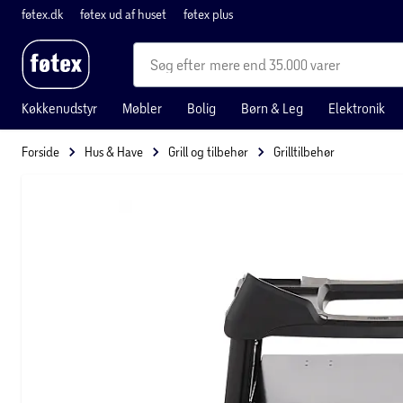
føtex.dk
føtex ud af huset
føtex plus
mere end 35.000 varer
Køkkenudstyr
Møbler
Bolig
Børn & Leg
Elektronik
Forside
Hus & Have
Grill og tilbehør
Grilltilbehør