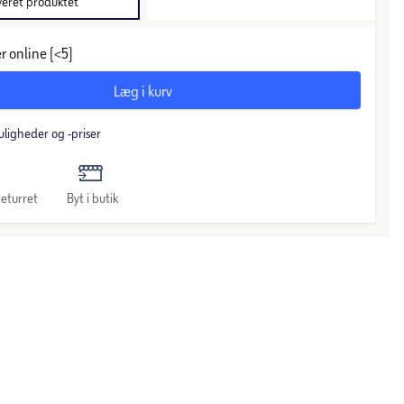
veret produktet
r online (<5)
Læg i kurv
uligheder og -priser
eturret
Byt i butik