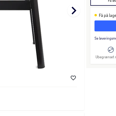
Få le
keyboard_arrow_right
Få på lage
Se leveringsm
Ubegrænset r