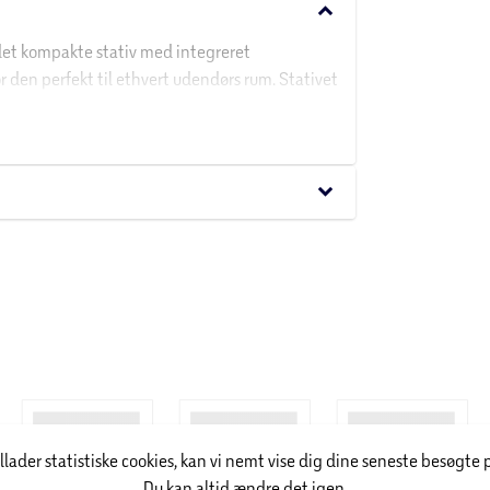
keyboard_arrow_down
det kompakte stativ med integreret
 den perfekt til ethvert udendørs rum. Stativet
derier. Perfekt størrelse både til altanen og
keyboard_arrow_down
illader statistiske cookies, kan vi nemt vise dig dine seneste besøgte 
Du kan altid ændre det igen.