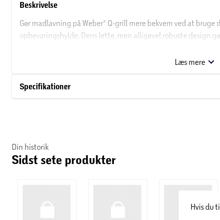
Beskrivelse
Gør madlavning på Weber® Q-grill mere bekvem ved at bruge 
opbevaringshylde. Dens lette, men alligevel robuste design gør
har en indbygget hylde til opbevaring af grillværktøj eller kryd
grillning på terrassen.
Læs mere
Specifikationer
Din historik
Sidst sete produkter
Hvis du t