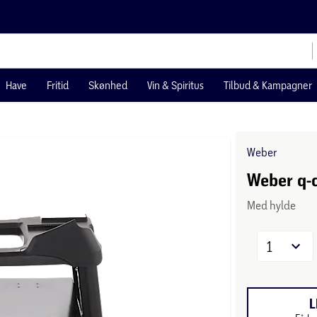
Have
Fritid
Skønhed
Vin & Spiritus
Tilbud & Kampagner
Weber
Weber q-c
Med hylde
1
L