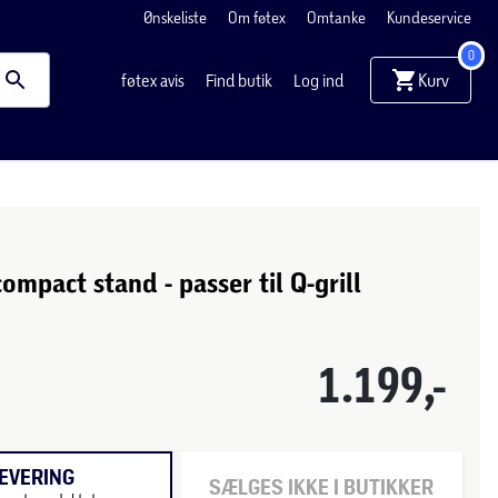
Ønskeliste
Om føtex
Omtanke
Kundeservice
0
Kurv
føtex avis
Find butik
Log ind
ompact stand - passer til Q-grill
1.199,-
EVERING
SÆLGES IKKE I BUTIKKER