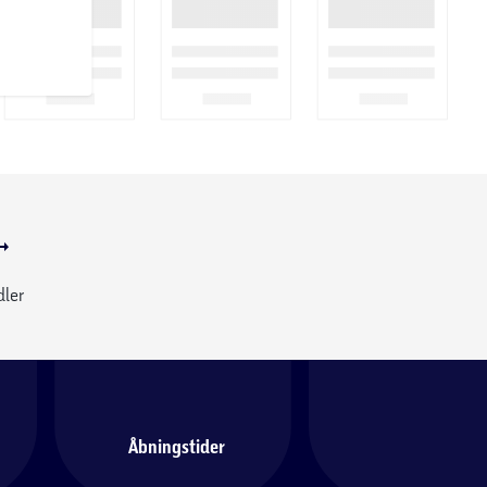
dler
Åbningstider