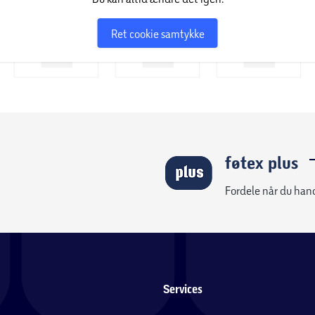
Ret cookie samtykke
føtex plus
Fordele når du han
Services