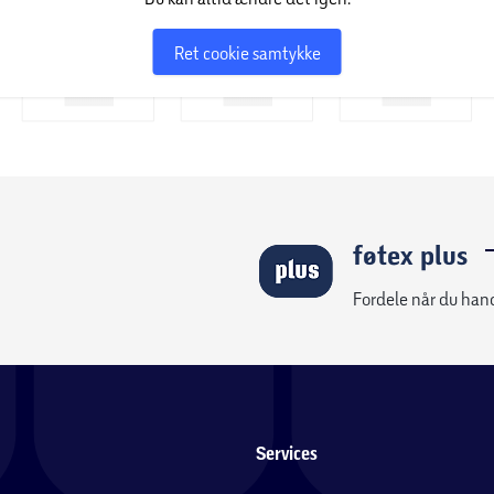
Ret cookie samtykke
føtex plus
Fordele når du han
Services