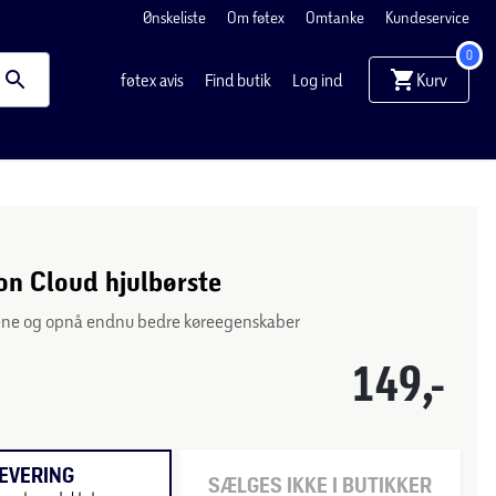
Ønskeliste
Om føtex
Omtanke
Kundeservice
0
Kurv
føtex avis
Find butik
Log ind
on Cloud hjulbørste
rene og opnå endnu bedre køreegenskaber
149,-
EVERING
SÆLGES IKKE I BUTIKKER