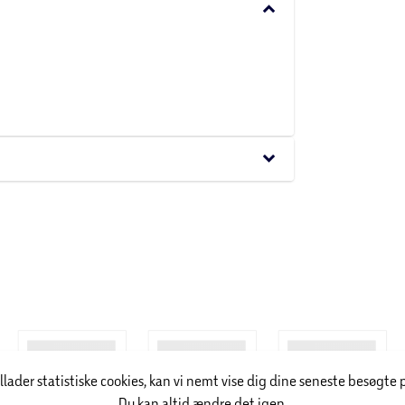
keyboard_arrow_down
keyboard_arrow_down
illader statistiske cookies, kan vi nemt vise dig dine seneste besøgte 
Du kan altid ændre det igen.