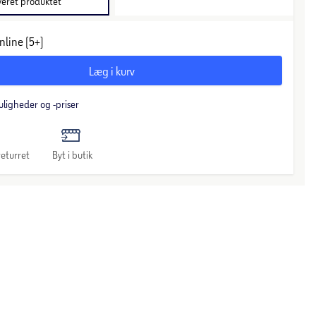
veret produktet
nline (5+)
Læg i kurv
uligheder og -priser
eturret
Byt i butik