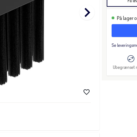
Få le
keyboard_arrow_right
På lager o
Se leveringsm
Ubegrænset r