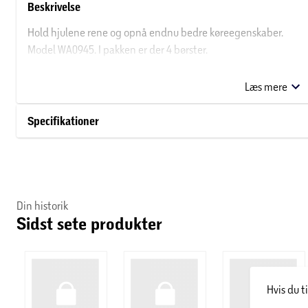
Beskrivelse
Hold hjulene rene og opnå endnu bedre køreegenskaber.
Model WA0945. I pakken er der 4 børster.
Passer til følgende robotter:
Læs mere
WR340E/WR341E/WR342E/WR344E/WR346E
Specifikationer
Din historik
Sidst sete produkter
Hvis du t