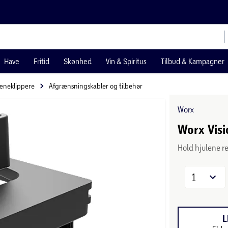
Have
Fritid
Skønhed
Vin & Spiritus
Tilbud & Kampagner
æneklippere
Afgrænsningskabler og tilbehør
Worx
Worx Visi
Hold hjulene 
1
L