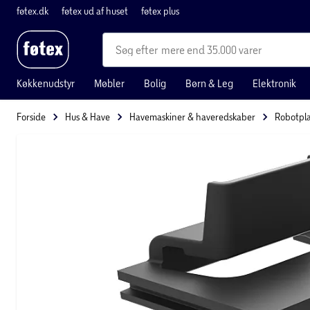
føtex.dk
føtex ud af huset
føtex plus
mere end 35.000 varer
Køkkenudstyr
Møbler
Bolig
Børn & Leg
Elektronik
Forside
Hus & Have
Havemaskiner & haveredskaber
Robotpl