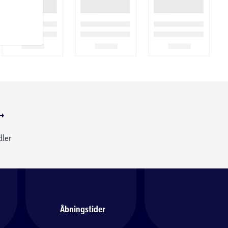
dler
Åbningstider