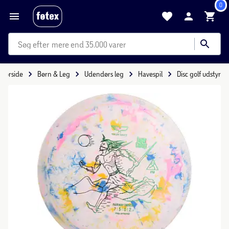
0
mere end 35.000 varer
Forside
Børn & Leg
Udendørs leg
Havespil
Disc golf udstyr