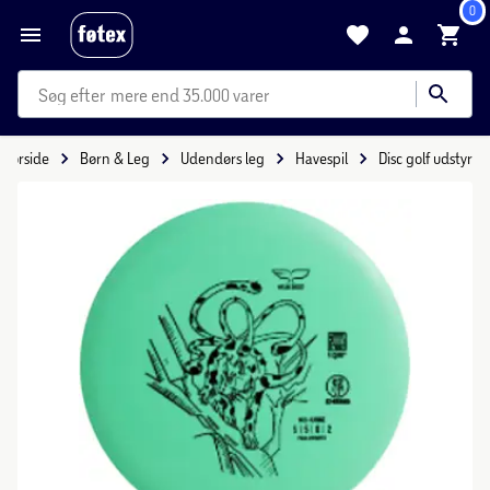
0
mere end 35.000 varer
Forside
Børn & Leg
Udendørs leg
Havespil
Disc golf udstyr