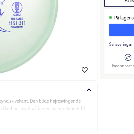
Få le
På lager o
Se leveringsm
Ubegrænset r
keyboard_arrow_down
tynd skivekant. Den blide højresvingende
sikkert og jævnt på banen og er velegnet til