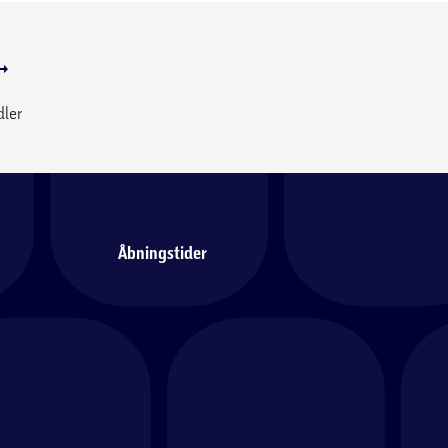
dler
Åbningstider