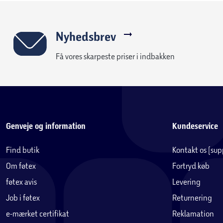
Nyhedsbrev
Få vores skarpeste priser i indbakken
Genveje og information
Kundeservice
Find butik
Kontakt os (su
Om føtex
Fortryd køb
føtex avis
Levering
Job i føtex
Returnering
e-mærket certifikat
Reklamation