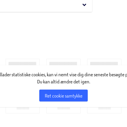
keyboard_arrow_down
illader statistiske cookies, kan vi nemt vise dig dine seneste besøgte 
Du kan altid ændre det igen.
Ret cookie samtykke