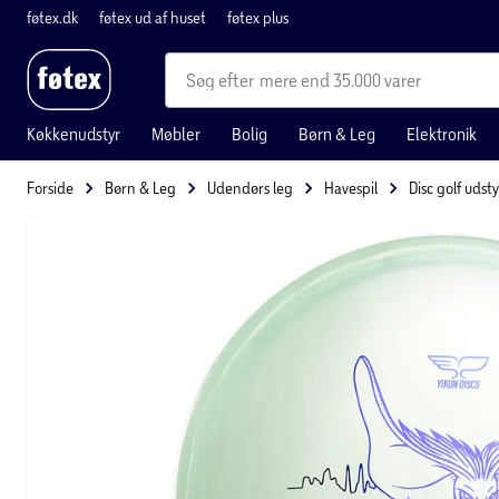
føtex.dk
føtex ud af huset
føtex plus
mere end 35.000 varer
Køkkenudstyr
Møbler
Bolig
Børn & Leg
Elektronik
Forside
Børn & Leg
Udendørs leg
Havespil
Disc golf udsty