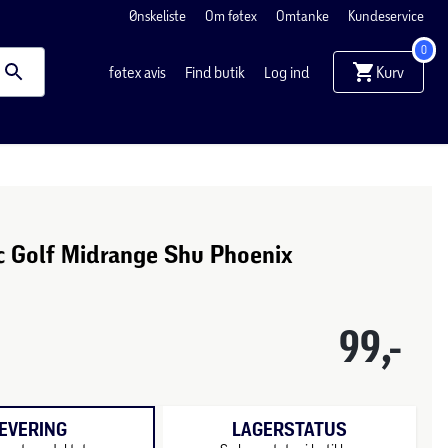
Ønskeliste
Om føtex
Omtanke
Kundeservice
0
Kurv
føtex avis
Find butik
Log ind
c Golf Midrange Shu Phoenix
99,-
EVERING
LAGERSTATUS