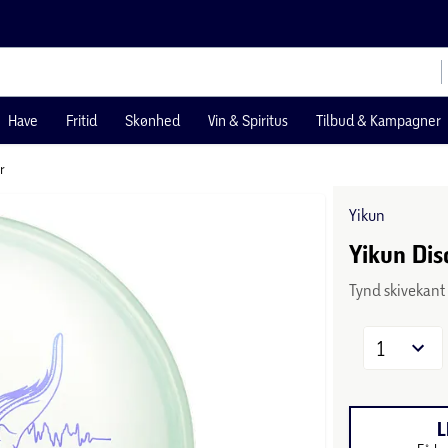
Have
Fritid
Skønhed
Vin & Spiritus
Tilbud & Kampagner
r
Yikun
Yikun Dis
Tynd skivekant
1
L