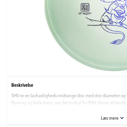
Beskrivelse
SHU er en lavhastigheds midrange disc med stor diameter og 
flyvning og fade-bane, gør det muligt for SHU discen at lande 
tættere kast.
Læs mere