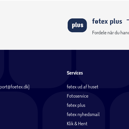
føtex plus
Fordele når du han
Services
pport@foetex.dk)
føtex ud af huset
Fotoservice
føtex plus
føtex nyhedsmail
Klik & Hent