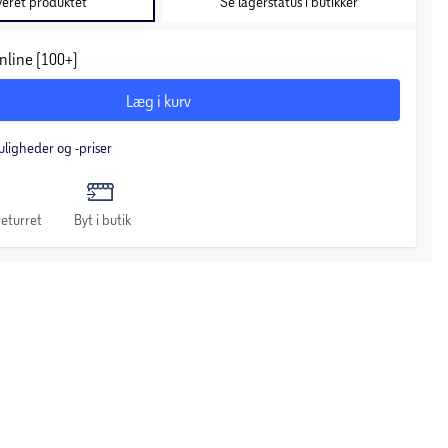
veret produktet
Se lagerstatus i butikker
nline (100+)
Læg i kurv
uligheder og -priser
eturret
Byt i butik