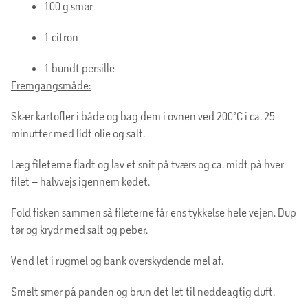
100 g smør
1 citron
1 bundt persille
Fremgangsmåde:
Skær kartofler i både og bag dem i ovnen ved 200°C i ca. 25
minutter med lidt olie og salt.
Læg fileterne fladt og lav et snit på tværs og ca. midt på hver
filet – halvvejs igennem kødet.
Fold fisken sammen så fileterne får ens tykkelse hele vejen. Dup
tør og krydr med salt og peber.
Vend let i rugmel og bank overskydende mel af.
Smelt smør på panden og brun det let til nøddeagtig duft.