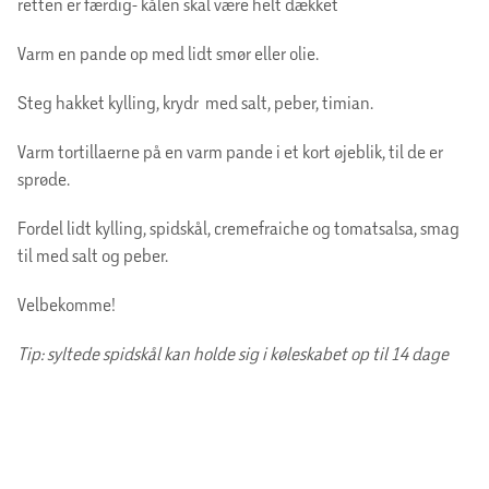
retten er færdig- kålen skal være helt dækket
Varm en pande op med lidt smør eller olie.
Steg hakket kylling, krydr med salt, peber, timian.
Varm tortillaerne på en varm pande i et kort øjeblik, til de er
sprøde.
Fordel lidt kylling, spidskål, cremefraiche og tomatsalsa, smag
til med salt og peber.
Velbekomme!
Tip: syltede spidskål kan holde sig i køleskabet op til 14 dage