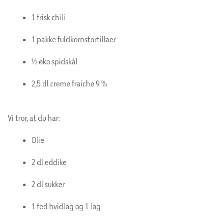
1 frisk chili
1 pakke fuldkornstortillaer
½ øko spidskål
2,5 dl creme fraiche 9 %
Vi tror, at du har:
Olie
2 dl eddike
2 dl sukker
1 fed hvidløg og 1 løg