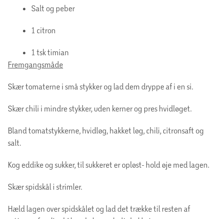
Salt og peber
1 citron
1 tsk timian
Fremgangsmåde
Skær tomaterne i små stykker og lad dem dryppe af i en si.
Skær chili i mindre stykker, uden kerner og pres hvidløget.
Bland tomatstykkerne, hvidløg, hakket løg, chili, citronsaft og
salt.
Kog eddike og sukker, til sukkeret er opløst- hold øje med lagen.
Skær spidskål i strimler.
Hæld lagen over spidskålet og lad det trække til resten af