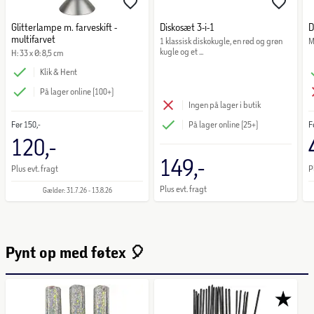
Glitterlampe m. farveskift -
Diskosæt 3-i-1
D
multifarvet
1 klassisk diskokugle, en rød og grøn 
M
kugle og et ...
H: 33 x Ø: 8,5 cm
Klik & Hent
På lager online (100+)
Ingen på lager i butik
Før
150,-
F
På lager online (25+)
120,-
149,-
Plus evt. fragt
P
Plus evt. fragt
Gælder: 31.7.26 - 13.8.26
Pynt op med føtex 🎈