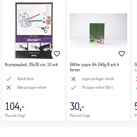
Krympeplast, 20x30 cm, 10 ark
Glitter papir A4 240g 8 ark 4
G
farver
F
Klik & Hent
Ingen på lager i butik
Ikke på lager online
På lager online (50+)
104,-
30,-
Plus evt. fragt
Plus evt. fragt
P