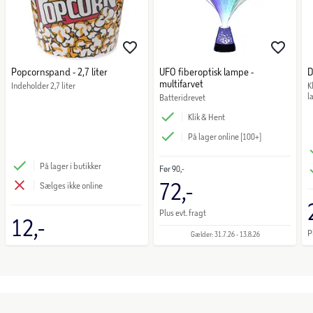
Popcornspand - 2,7 liter
UFO fiberoptisk lampe -
D
multifarvet
Indeholder 2,7 liter
K
l
Batteridrevet
Klik & Hent
På lager online (100+)
På lager i butikker
Før
90,-
72,-
Sælges ikke online
Plus evt. fragt
12,-
P
Gælder: 31.7.26 - 13.8.26