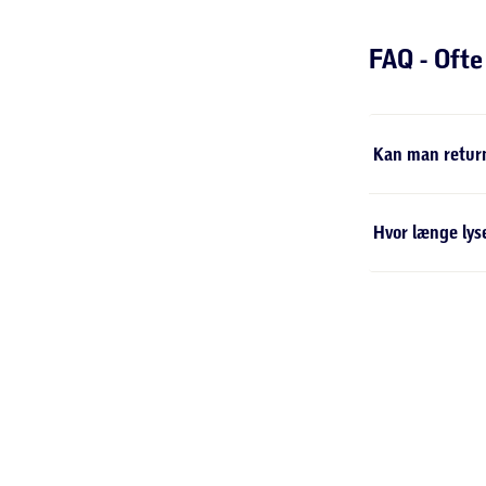
Om det er din
et festligt va
ansigts- og kr
Tre gode gru
Festlig 
Lyser e
Nemt at
Selvlysende mø
De unikke ege
belysning, og 
Hvilke ty
Du kan ikke br
forskellige fo
UV-lamper.