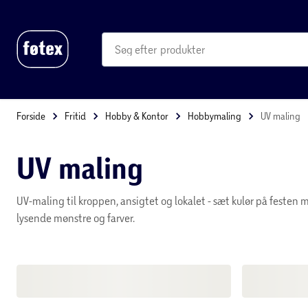
produkter
kategorier
mere end 35.000 varer
Forside
Fritid
Hobby & Kontor
Hobbymaling
UV ma
UV maling
UV-maling til kroppen, ansigtet og lokalet - sæt kulør p
overflader eller udsmyk dig selv med lysende mønstre 