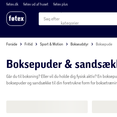
produkter
kategorier
mere end 35.000 varer
Forside
Fritid
Sport & Motion
Bokseudstyr
Boksepude
Boksepuder & sand
Går du til boksning? Eller vil du holde dig fysisk aktiv? En boksep
boksepuder og sandsække til din foretrukne form for boksetræni