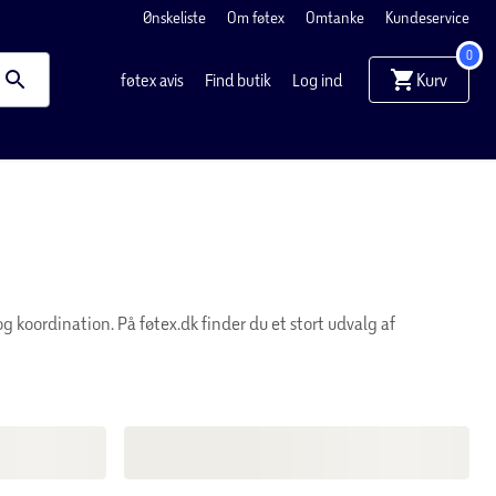
0
Kurv
føtex avis
Find butik
Log ind
og koordination. På føtex.dk finder du et stort udvalg af