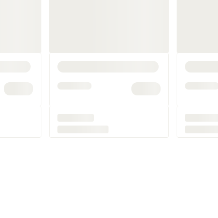
skal du have en boksepude derhjemme?