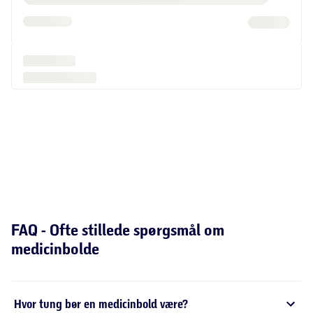
Medicinbolde til funktionel og effektiv
træning
Med en af vores medicinbolde får du et både effektivt
og underholdende træningsredskab. Hvad enten du
ønsker at bruge din nye bold til let styrke-, konditions-
og/eller balancetræning derhjemme, eller du går efter
knaldhård crossfit-træning i træningscenteret eller