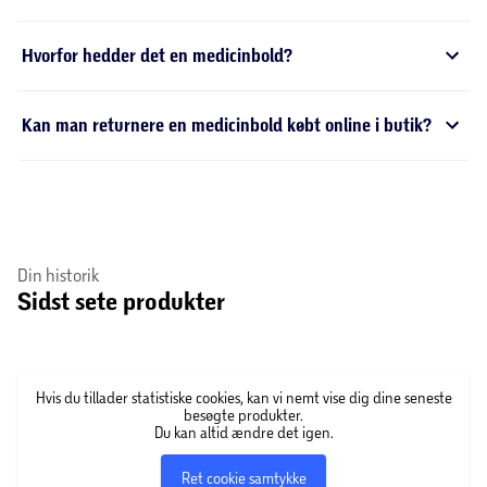
ude i naturen, har vi en bold, der passer præcist til dit
behov.
Tre grunde til at vælge en medicinbold
Et sjovt træningsredskab og en supereffektiv
træningsmetode
Fås i flere vægtklasser – fra 1 kg og opad
Kan anvendes alene og sammen med andre
Det skal være både sjovt og udfordrende at træne.
Det ved du sikkert alt om. Det handler derfor hele
tiden om at sikre sig, at det
træningsudstyr
, som du
bruger, lever op til de målsætninger, som du har for
din træning. Det skal med andre ord give dig det
incitament, som gør, at du kan holde fokus på din
træning, samtidig med, at du finder glæde ved at
anvende det.