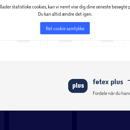
illader statistiske cookies, kan vi nemt vise dig dine seneste besøgte 
t med blødere materiale. Dette gør havemøbler
Du kan altid ændre det igen.
å ude.
Ret cookie samtykke
eholdelsesfrit.
 maksimere levetiden på møblet.
gøring.
æson.
føtex plus
Fordele når du han