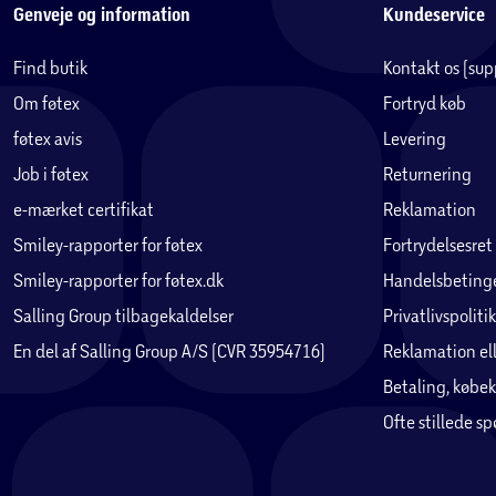
Genveje og information
Kundeservice
Find butik
Kontakt os (su
Om føtex
Fortryd køb
føtex avis
Levering
Job i føtex
Returnering
e-mærket certifikat
Reklamation
Smiley-rapporter for føtex
Fortrydelsesret
Smiley-rapporter for føtex.dk
Handelsbetinge
Salling Group tilbagekaldelser
Privatlivspolitik
En del af Salling Group A/S (CVR 35954716)
Reklamation ell
Betaling, købek
Ofte stillede s