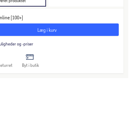
veret produktet
nline (100+)
Læg i kurv
uligheder og -priser
eturret
Byt i butik