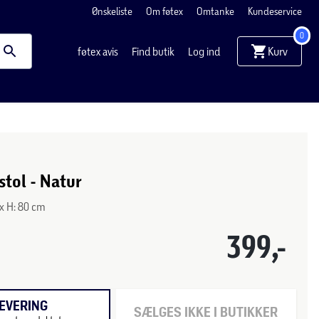
Ønskeliste
Om føtex
Omtanke
Kundeservice
0
Kurv
føtex avis
Find butik
Log ind
tol - Natur
5 x H: 80 cm
399,-
EVERING
SÆLGES IKKE I BUTIKKER