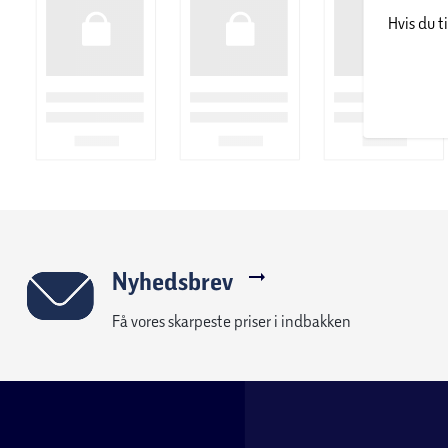
Hvis du t
er produceret i en stålkonstruktion, hvortil der er kombinere
lette og dermed mobile at flytte rundt på terrassen.
Stål er et utroligt stærkt og holdbart materiale, som tåler at st
Grunden til stellet oftest er i stål, er fordi det næsten er vedlig
Stålet er på de fleste havemøbler overfladebehandlet, for at
Vedligeholdelse af stål møbler:
- Minimal vedligeholdelse, anvend blot vand og sæbe ved ren
- Det anbefales, at havemøbler i stål opbevares tørt udenfor s
Nyhedsbrev
Få vores skarpeste priser i indbakken