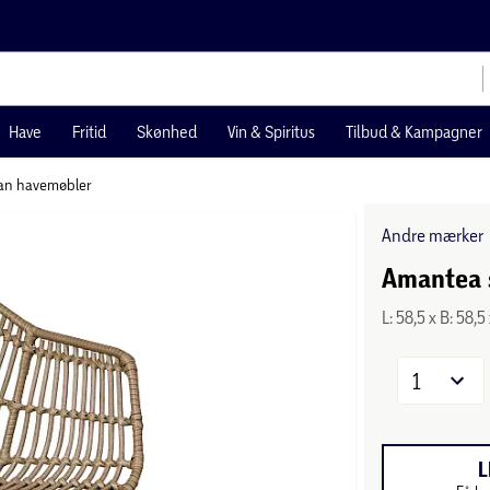
Have
Fritid
Skønhed
Vin & Spiritus
Tilbud & Kampagner
tan havemøbler
Andre mærker
Amantea s
L: 58,5 x B: 58,
1
L