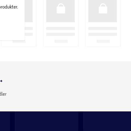
produkter.
dler