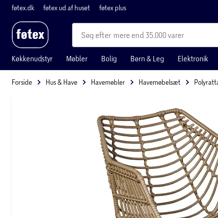
føtex.dk
føtex ud af huset
føtex plus
mere end 35.000 varer
Køkkenudstyr
Møbler
Bolig
Børn & Leg
Elektronik
Forside
Hus & Have
Havemøbler
Havemøbelsæt
Polyrat