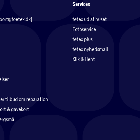
Services
pport@foetex.dk)
føtex ud af huset
Fotoservice
føtex plus
føtex nyhedsmail
Klik & Hent
lser
er tilbud om reparation
ort & gavekort
pørgsmål