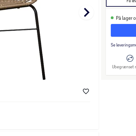
Få le
keyboard_arrow_right
På lager o
Se leveringsm
Ubegrænset r