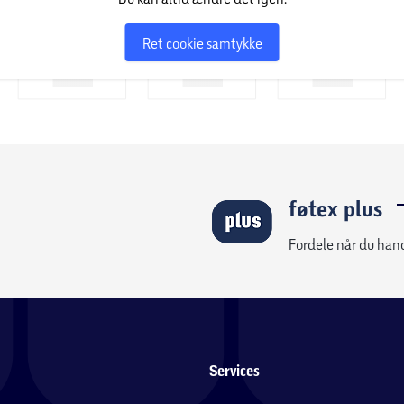
Ret cookie samtykke
føtex plus
Fordele når du han
Services