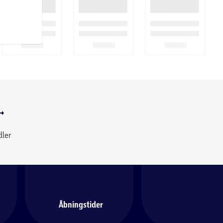
dler
Åbningstider