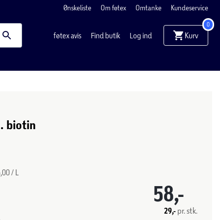
Ønskeliste
Om føtex
Omtanke
Kundeservice
0
Kurv
føtex avis
Find butik
Log ind
 biotin
,00 / L
58,-
29,-
pr. stk.
.