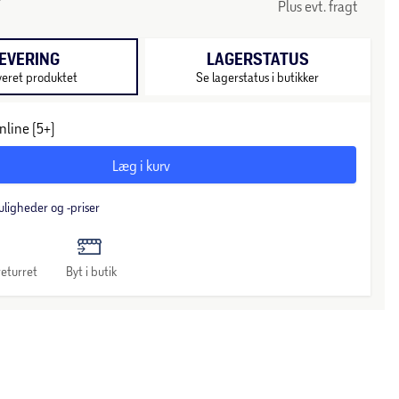
Plus evt. fragt
EVERING
LAGERSTATUS
veret produktet
Se lagerstatus i butikker
nline (5+)
Læg i kurv
uligheder og -priser
eturret
Byt i butik