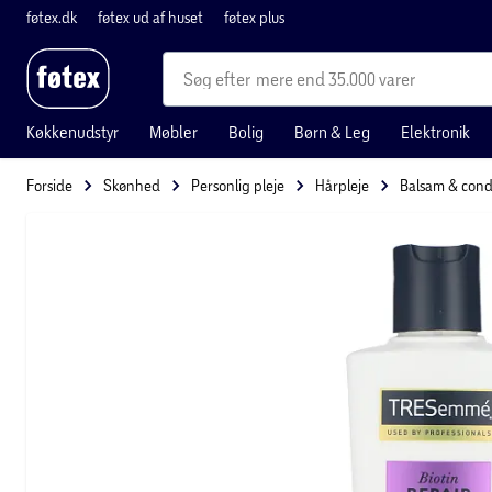
føtex.dk
føtex ud af huset
føtex plus
mere end 35.000 varer
Køkkenudstyr
Møbler
Bolig
Børn & Leg
Elektronik
Forside
Skønhed
Personlig pleje
Hårpleje
Balsam & cond