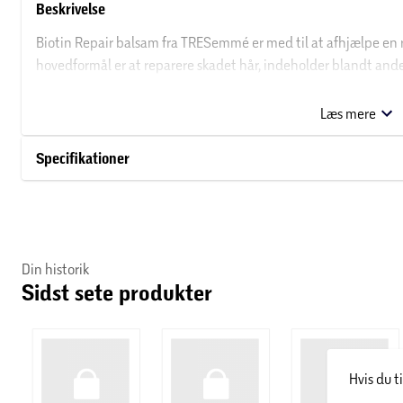
Beskrivelse
Biotin Repair balsam fra TRESemmé er med til at afhjælpe en ræ
hovedformål er at reparere skadet hår, indeholder blandt ande
genopbygge håret og opnå det bedst mulige resultat .
Læs mere
Om TRESemmé
Specifikationer
TRESemmé blev grundlagt i 1948 af kosmetologen Edna L. Emme
arbejdsmarkedet. Emme forstod, hvordan smukt hår giver selvti
ønsker den dag i dag stadig at levere netop den følelse.
Din historik
Sidst sete produkter
Hvis du t