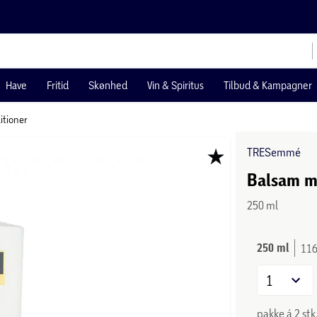
Have
Fritid
Skønhed
Vin & Spiritus
Tilbud & Kampagner
itioner
TRESemmé
Balsam m.
250 ml
250 ml
116
1
pakke á 2 stk