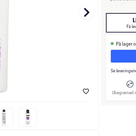
keyboard_arrow_right
L
Få le
På lager o
Se leveringsm
Ubegrænset r