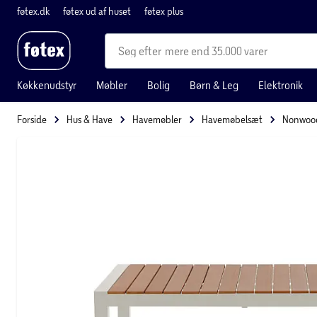
føtex.dk
føtex ud af huset
føtex plus
mere end 35.000 varer
Køkkenudstyr
Møbler
Bolig
Børn & Leg
Elektronik
Forside
Hus & Have
Havemøbler
Havemøbelsæt
Nonwoo