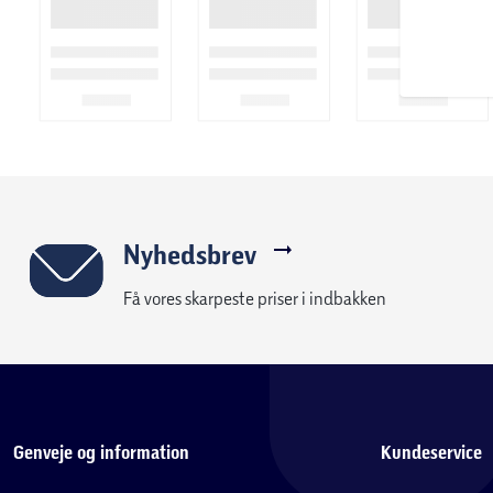
• Det anbefales ikke at benytte højtryksrenser.
Aluminium
Mange af vores havemøbler er i aluminium. Og særligt havemøbl
aluminium er et stærkt og holdbart materiale, samtidigt med at
det nemt at flytte rundt på sine havemøbler i haven eller ter
andet, at det ikke kan ruste, og det er nemt at vedligeholde.
Vedligeholdelse af aluminium møbler:
Nyhedsbrev
• Minimal vedligeholdelse, anvend blot vand og sæbe ved ren
Få vores skarpeste priser i indbakken
højtryksrenser til rengøring, eller rengøringsmidler som indeh
• Det anbefales at havemøbler i aluminium opbevares tørt ud
Genveje og information
Kundeservice