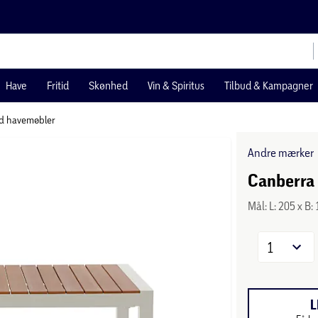
Have
Fritid
Skønhed
Vin & Spiritus
Tilbud & Kampagner
d havemøbler
Andre mærker
Canberra
Mål: L: 205 x B
1
L