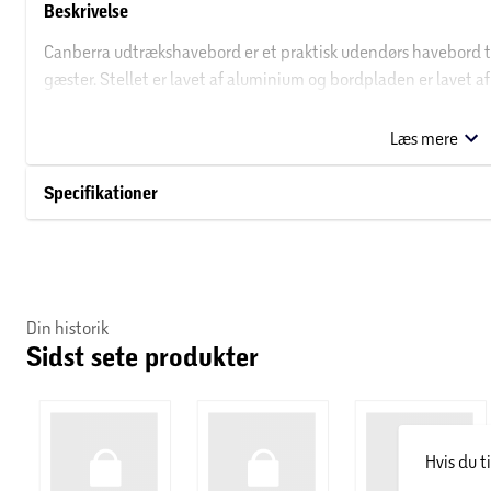
Beskrivelse
Canberra udtrækshavebord er et praktisk udendørs havebord til 
gæster. Stellet er lavet af aluminium og bordpladen er lavet 
udtræksbordet er, udtræksfunktionen i stellet. Her bliver bor
kan nemt påføres. Det gør, at bordet udvides fra 205 til 275 c
Læs mere
af bordet, uden at bordbenene kommer i vejen.
Specifikationer
Mål:
Canberra bordet er et udtræksbord på 100 x 205 cm og i udslået
Nonwood
Nonwood er et robust letvægts- og kunst materiale med træets n
Din historik
Sidst sete produkter
Materialet har en lang levetid, da materialet er mug- og fugtaf
vedligeholdelse. Det anbefales, at gøre brug af bordskåner ell
glasprodukter direkte på bordpladen, pga. risiko for brandmær
Hvis du t
Vedligeholdelse af nonwood møbler:
• Kan rengøres med vand og sæbe.