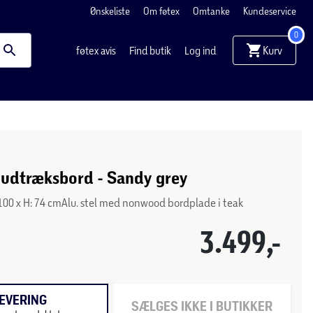
Ønskeliste
Om føtex
Omtanke
Kundeservice
0
Kurv
føtex avis
Find butik
Log ind
 udtræksbord - Sandy grey
: 100 x H: 74 cmAlu. stel med nonwood bordplade i teak
3.499,-
EVERING
SÆLGES IKKE I BUTIKKER