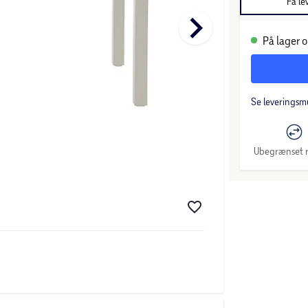
Få le
keyboard_arrow_right
På lager o
Se leveringsm
Ubegrænset r