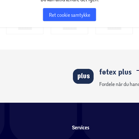
Ret cookie samtykke
er lavet i aluminium er praktiske, da
 aluminium er et let materiale, og derfor er
rassen. Andre fordele ved aluminium er blandt
føtex plus
gøring. Det anbefales ikke at anvende en
Fordele når du han
older slibemidler og stærke kemikalier.
enfor sæson.
Services