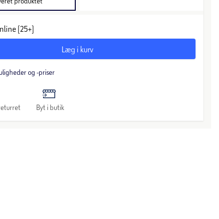
veret produktet
nline (25+)
Læg i kurv
uligheder og -priser
eturret
Byt i butik