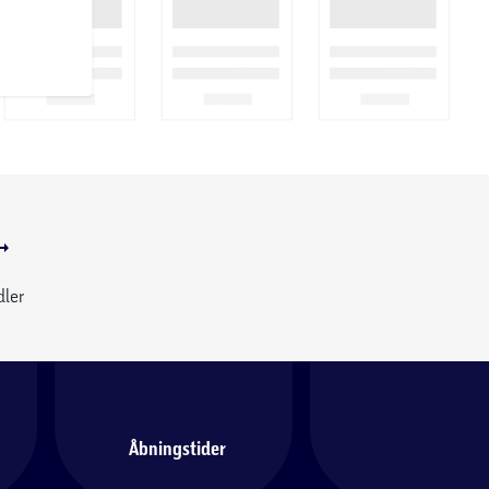
dler
Åbningstider