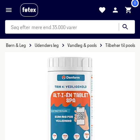
0
mere end 35.000 varer
Børn & Leg
Udendørs leg
Vandleg & pools
Tilbehør til pools