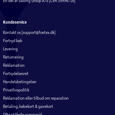
En del af Salling Group A/S (CVR 35954716)
Kundeservice
Kontakt os (support@foetex.dk)
Fortryd køb
Levering
Returnering
Reklamation
Fortrydelsesret
Handelsbetingelser
Privatlivspolitik
Reklamation eller tilbud om reparation
Betaling, købekort & gavekort
Ofte stillede spørgsmål