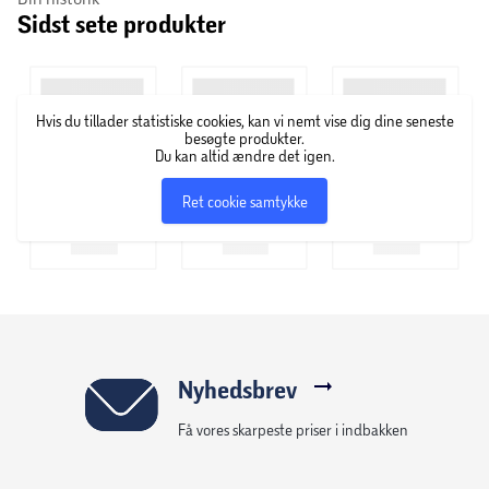
Sidst sete produkter
Et logisk vandpleje koncept:
DenForm vandpleje består af 4 trin, som gør det nemt for
dig at holde styr på processen. Du starter det rigtige sted
Hvis du tillader statistiske cookies, kan vi nemt vise dig dine seneste
og justerer vandet i den korrekte rækkefølge – uden at
besøgte produkter.
Du kan altid ændre det igen.
springe vigtige trin over.
På hvert produkt findes en QR kode, som viser en trin-for-
Ret cookie samtykke
trin videoguide til brug af det specifikke produkt. Det
minimerer fejl, sparer tid og gør vandplejen overskuelig.
Mindre gætværk, mindre bøvl og mere sjov!
Anvendelse:
Anvendes i dispenser efter anvisning.
1 kg.
Nyhedsbrev
Få vores skarpeste priser i indbakken