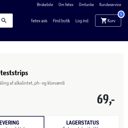
Ønskeliste
Om føtex
Omtanke
Kundeservice
0
Kurv
føtex avis
Find butik
Log ind
eststrips
åling af alkalintet, ph- og klorværdi
69,-
EVERING
LAGERSTATUS