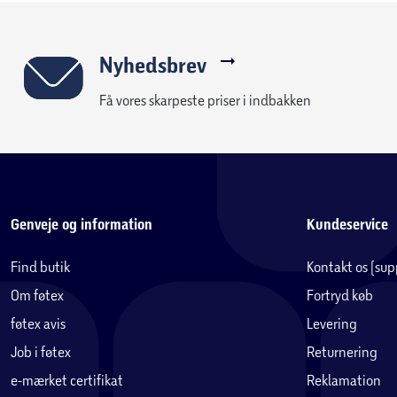
Nyhedsbrev
Få vores skarpeste priser i indbakken
Genveje og information
Kundeservice
Find butik
Kontakt os (su
Om føtex
Fortryd køb
føtex avis
Levering
Job i føtex
Returnering
e-mærket certifikat
Reklamation