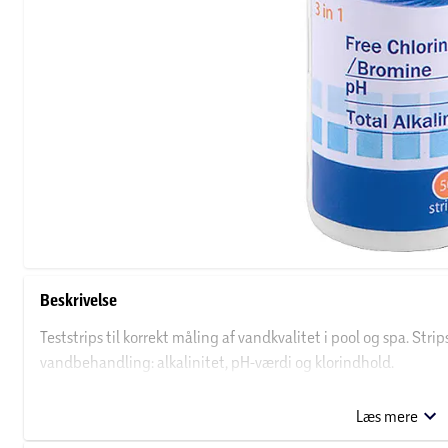
Beskrivelse
Teststrips til korrekt måling af vandkvalitet i pool og spa. Str
vandbehandling: alkalinitet, pH-værdi og klorindhold.
Måler følgende værdier:
Læs mere
Total alkalinitet: Viser vandets bufferkapacitet og evne 