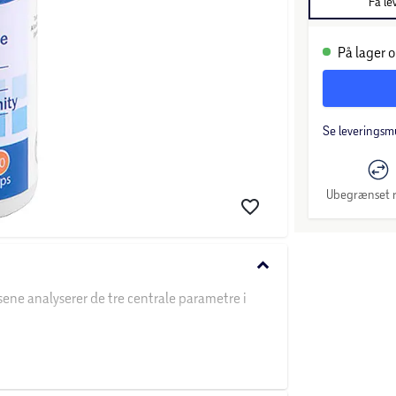
Få le
På lager o
Se leveringsm
Ubegrænset r
keyboard_arrow_down
ipsene analyserer de tre centrale parametre i
til at stabilisere pH-niveauet. Korrekt