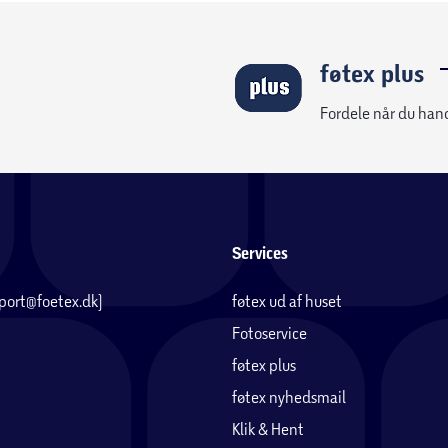
føtex plus
Fordele når du han
Services
pport@foetex.dk)
føtex ud af huset
Fotoservice
føtex plus
føtex nyhedsmail
Klik & Hent