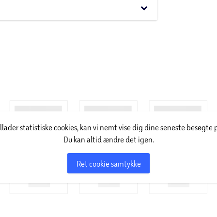
keyboard_arrow_down
kt pH-værdi sikrer den mest effektive
tion samt kalk- og korrosionsskader. Ved korrekt
e.
onsmiddel i vandet. Korrekt klorniveau sikrer
illader statistiske cookies, kan vi nemt vise dig dine seneste besøgte 
Du kan altid ændre det igen.
Ret cookie samtykke
la