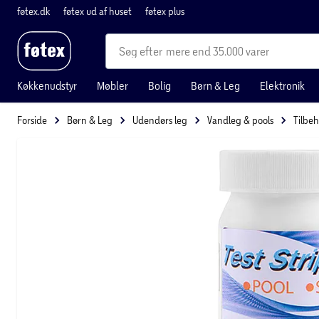
føtex.dk
føtex ud af huset
føtex plus
mere end 35.000 varer
Køkkenudstyr
Møbler
Bolig
Børn & Leg
Elektronik
Forside
Børn & Leg
Udendørs leg
Vandleg & pools
Tilbeh