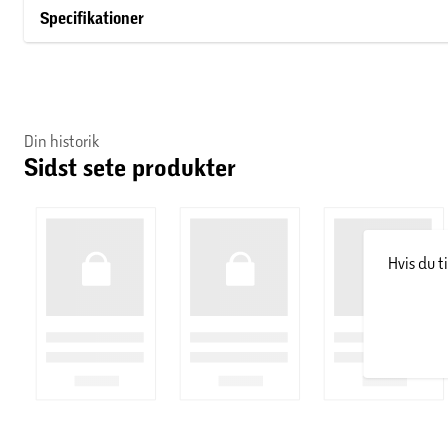
alkalinitet stabiliserer pH-værdien.
Specifikationer
pH-værdi: Angiver om vandet er surt eller basisk. Korre
desinfektion og mindsker risikoen for hud- og øjenirrita
pH-værdi er desinfektionsmidler som klor mest effektiv
Din historik
Sidst sete produkter
Klorværdi (fri klor): Måler mængden af aktivt desinfekti
effektiv bekæmpelse af bakterier og alger.
Hvis du t
Anvendelse:
Dyp teststripsen i vandet i 2-3 sekunder
Hold stripsen vandret i ca. 10-15 sekunder
Sammenlign farverne med den medfølgende farveska