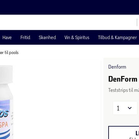
Have
Fritid
Skønhed
Vin & Spiritus
Tilbud & Kampagner
ør til pools
Denform
DenForm t
Teststrips til m
1
L