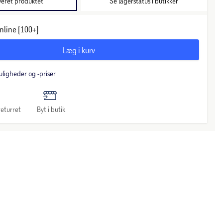
veret produktet
Se lagerstatus i butikker
nline (100+)
Læg i kurv
uligheder og -priser
eturret
Byt i butik