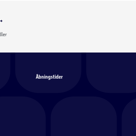
dler
Åbningstider