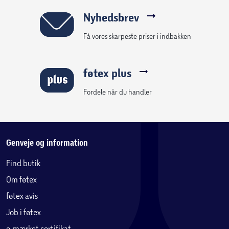
materiale meget praktisk at have stående hjemme på din
terrasse.
Nyhedsbrev
Få vores skarpeste priser i indbakken
Vedligeholdelse af plast/formstøbt plast:
Rengøres med vand og sæbe.
føtex plus
Fordele når du handler
Genveje og information
Find butik
Om føtex
føtex avis
Job i føtex
e-mærket certifikat