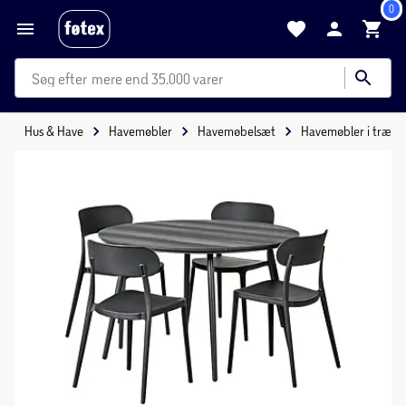
0
mere end 35.000 varer
Hus & Have
Havemøbler
Havemøbelsæt
Havemøbler i træ