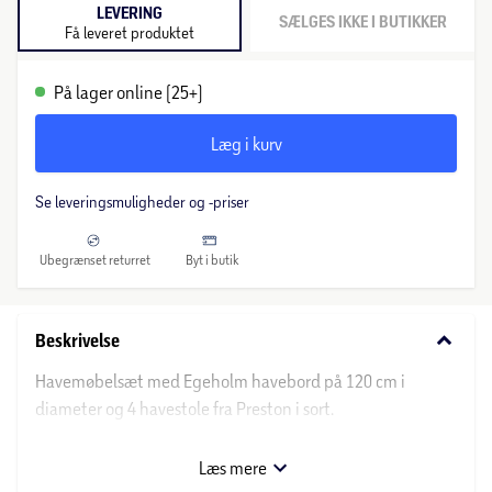
LEVERING
SÆLGES IKKE I BUTIKKER
Få leveret produktet
På lager online (25+)
Læg i kurv
Se leveringsmuligheder og -priser
Ubegrænset returret
Byt i butik
keyboard_arrow_down
Beskrivelse
Havemøbelsæt med Egeholm havebord på 120 cm i
diameter og 4 havestole fra Preston i sort.
Flotte og stilrene havestole, der er lavet i plast og har et
Læs mere
smart design. Materialet er robust og vejrbestandigt, så