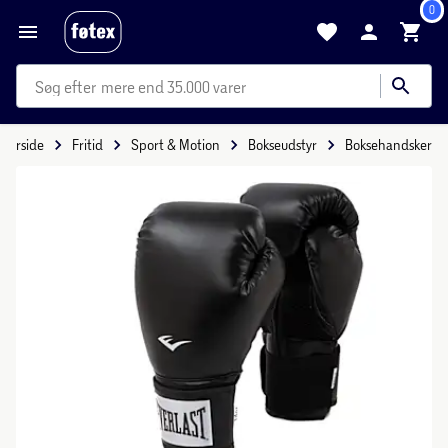
0
mere end 35.000 varer
Forside
Fritid
Sport & Motion
Bokseudstyr
Boksehandsker