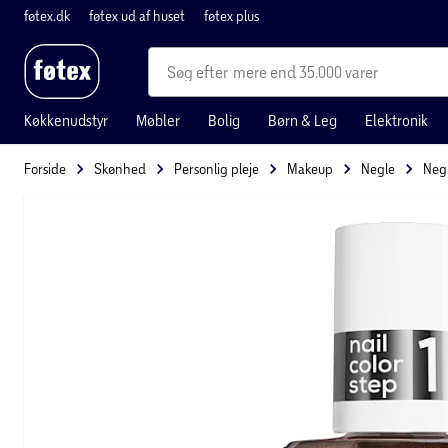
føtex.dk
føtex ud af huset
føtex plus
mere end 35.000 varer
Køkkenudstyr
Møbler
Bolig
Børn & Leg
Elektronik
Forside
Skønhed
Personlig pleje
Makeup
Negle
Negl