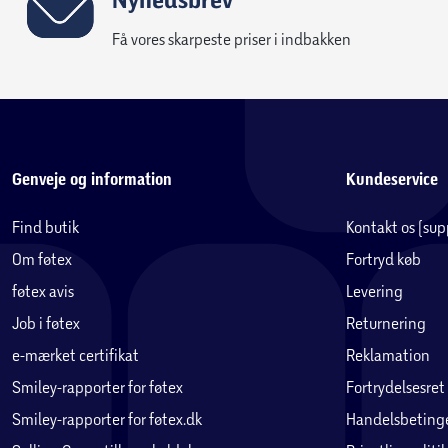
Få vores skarpeste priser i indbakken
Genveje og information
Kundeservice
Find butik
Kontakt os (su
Om føtex
Fortryd køb
føtex avis
Levering
Job i føtex
Returnering
e-mærket certifikat
Reklamation
Smiley-rapporter for føtex
Fortrydelsesret
Smiley-rapporter for føtex.dk
Handelsbetinge