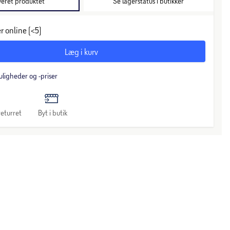
veret produktet
Se lagerstatus i butikker
r online (<5)
Læg i kurv
uligheder og -priser
eturret
Byt i butik