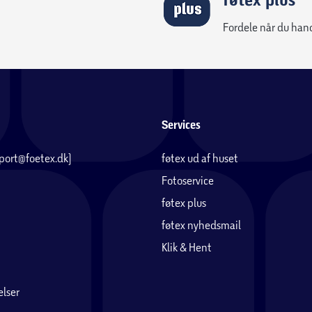
Fordele når du han
Services
pport@foetex.dk)
føtex ud af huset
Fotoservice
føtex plus
føtex nyhedsmail
Klik & Hent
lser