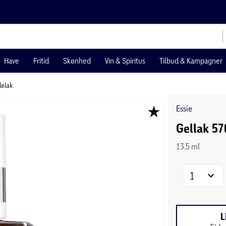
Have
Fritid
Skønhed
Vin & Spiritus
Tilbud & Kampagner
elak
Essie
Gellak 57
13.5 ml
1
L