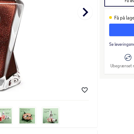
Få le
keyboard_arrow_right
Få på lage
Se leveringsm
Ubegrænset r