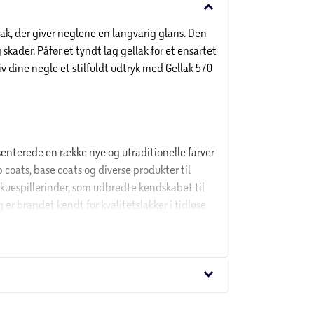
keyboard_arrow_down
lak, der giver neglene en langvarig glans. Den
 skader. Påfør et tyndt lag gellak for et ensartet
v dine negle et stilfuldt udtryk med Gellak 570
enterede en række nye og utraditionelle farver
p coats, base coats og diverse produkter til
kuespillerinder, som udbredte kendskabet til
er brandet kendt for kvalitetslakker i tidløse
es utilgængeligt for børn.
keyboard_arrow_down