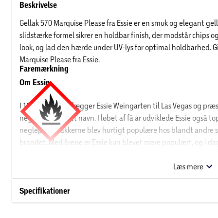
Beskrivelse
Gellak 570 Marquise Please fra Essie er en smuk og elegant gel
slidstærke formel sikrer en holdbar finish, der modstår chips og
look, og lad den hærde under UV-lys for optimal holdbarhed. Gi
Marquise Please fra Essie.
Faremærkning
Om Essie
I 1981 tog grundlægger Essie Weingarten til Las Vegas og præs
neglelakker i eget navn. I løbet af få år udviklede Essie også to
neglepleje. Lakkerne blev hurtigt populære hos blandt andre s
brandet. Med årene er Essie kun blevet mere populært, og i dag 
FARE:
H225: Meget brandfarlig væske og damp.
P102: Opbevar
nuancer.
Læs mere
Specifikationer