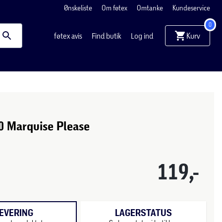
Ønskeliste
Om føtex
Omtanke
Kundeservice
0
Kurv
føtex avis
Find butik
Log ind
0 Marquise Please
119,-
EVERING
LAGERSTATUS