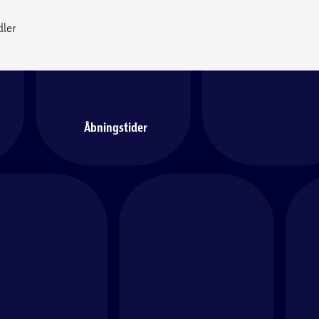
dler
Åbningstider