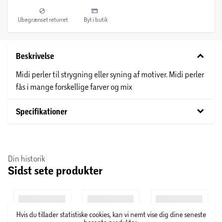
Ubegrænset returret
Byt i butik
keyboard_arrow_down
Beskrivelse
Midi perler til strygning eller syning af motiver. Midi perler
fås i mange forskellige farver og mix
keyboard_arrow_down
Specifikationer
Din historik
Sidst sete produkter
Hvis du tillader statistiske cookies, kan vi nemt vise dig dine seneste