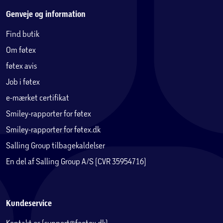
Genveje og information
Find butik
Om føtex
føtex avis
Job i føtex
e-mærket certifikat
Smiley-rapporter for føtex
Smiley-rapporter for føtex.dk
Salling Group tilbagekaldelser
En del af Salling Group A/S (CVR 35954716)
Kundeservice
Kontakt os (support@foetex.dk)