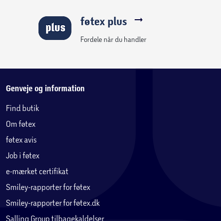
Strømkilde: 230V - 50Hz
Dækningsområde: 16 m2
føtex plus
Opstartstid: 2 sek.
IP Klasse: 65
Fordele når du handler
Funktionstid timer: 7000
Godkendelser: CE, LVD & EMC
Anvendelse: Inden- og udendørs
Brandnavn: HEAT1
Genveje og information
Farve: Sort
Find butik
Materiale: Aluminium
Om føtex
Overflade: Pulverlakeret
Fjernbetjening: Anvender 2 x AA batterier. (medfølger
føtex avis
ikke)
Job i føtex
e-mærket certifikat
Smiley-rapporter for føtex
Smiley-rapporter for føtex.dk
Salling Group tilbagekaldelser