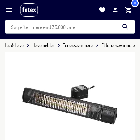
0
mere end 35.000 varer
Hus & Have
Havemøbler
Terrassevarmere
El terrassevarmere