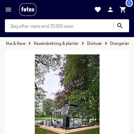
0
mere end 35.000 varer
Hus & Have
Haveindretning & planter
Drivhuse
Orangerier