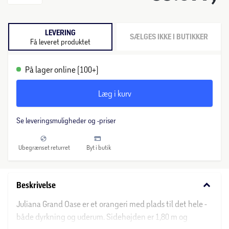
LEVERING
SÆLGES IKKE I BUTIKKER
Få leveret produktet
På lager online (100+)
Læg i kurv
Se leveringsmuligheder og -priser
Ubegrænset returret
Byt i butik
keyboard_arrow_down
Beskrivelse
Juliana Grand Oase er et orangeri med plads til det hele -
både dyrkning og uderum. Sidehøjden er 1,80 m og