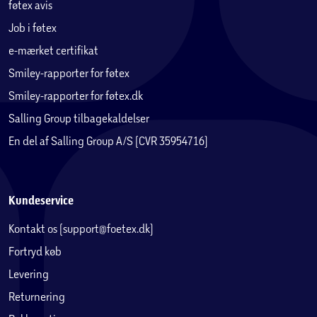
føtex avis
men som påvirker udseendet.
Job i føtex
e-mærket certifikat
Efter udpakning kan møblerne behandles med olie eller
sæbe.
Smiley-rapporter for føtex
• Såfremt møblerne ikke behandles, vil overfladen
Smiley-rapporter for føtex.dk
gradvist blive mørk, siden grålig og opnå patina gennem
Salling Group tilbagekaldelser
påvirkning af omgivelserne.
En del af Salling Group A/S (CVR 35954716)
• Oliebehandling af overfladen har ikke betydning for
træets holdbarhed, men kan afhjælpe problemer med
pletter, snavs og vindridser.
Såfremt oliebehandling foretages, SKAL møblet rengøres
Kundeservice
jf. olieproducentens anvisninger, inden oliering, da forkert
Kontakt os (support@foetex.dk)
behandling kan forsegle svampesporer under olien. Her vil
de brede sig og farve overfladen sort, hvorefter alt skal
Fortryd køb
afrenses el. slibes før processen kan gøres om.
Levering
Returnering
Såfremt behandling foretages SKAL møblerne rengøres jf.