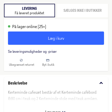
LEVERING
SÆLGES IKKE I BUTIKKER
Få leveret produktet
På lager online (25+)
Læg i kurv
Se leveringsmuligheder og -priser
Ubegrænset returret
Byt i butik
keyboard_arrow_down
Beskrivelse
Kerteminde cafesæt består af et Kerteminde cafébord
Ø:80 cm i teak og 2 Kerteminde stole med teak armlæn.
Kerteminde havebord:
Læs mere