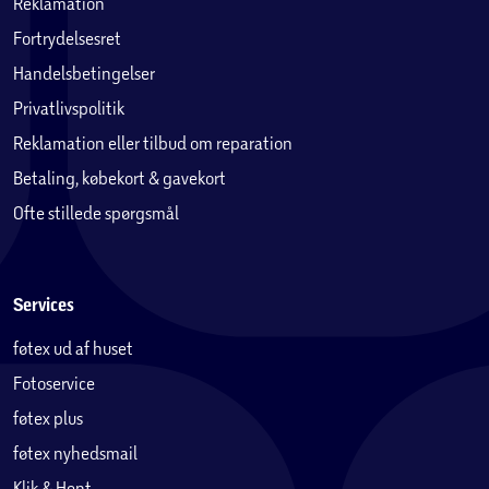
plejeproduktets vejledning.
Reklamation
Fortrydelsesret
Aluminium:
Handelsbetingelser
Mange af vores havemøbler er i aluminium. Og særligt
Privatlivspolitik
havemøbler lavet i aluminium er praktiske, da aluminium
er et stærkt og holdbart materiale, samtidigt med at
Reklamation eller tilbud om reparation
aluminium er et let materiale, og derfor er det nemt at
Betaling, købekort & gavekort
flytte rundt på sine havemøbler i haven eller terrassen.
Ofte stillede spørgsmål
Andre fordele ved aluminium er blandt andet, at det er
det er rustfrit, og nemt at vedligeholde.
Vedligeholdelse af aluminium møbler:
Services
• Minimal vedligeholdelse, anvend blot vand og sæbe ved
føtex ud af huset
rengøring. Det anbefales ikke at anvende en
Fotoservice
højtryksrenser til rengøring, eller rengøringsmidler som
indeholder slibemidler og stærke kemikalier.
føtex plus
• Det anbefales at havemøbler i aluminium opbevares tørt
føtex nyhedsmail
udenfor sæson.
Klik & Hent