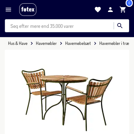
0
mere end 35.000 varer
Hus & Have
Havemøbler
Havemøbelsæt
Havemøbler i træ