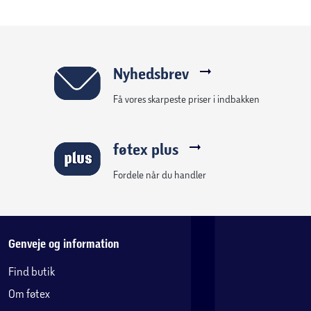
der både er behagelig at sidde i, og som passer perfekt ind
på de danske terrasser.
Mål: Sædebredde 43 cm, Sædedybde 41 cm, Sædehøjde
44 cm. Maks. Belastning 150 kg.
Nyhedsbrev
Få vores skarpeste priser i indbakken
Teaktræ:
Teak er det optimale valg af træ til havemøbler. Fra
naturens side er teak rig på naturlige olier der gør træet
føtex plus
stærkere overfor påvirkning af råd og svamp, end mange
andre træsorter.
Fordele når du handler
Trods de stærke egenskaber er teak et naturmateriale.
Overfladen i træet påvirkes af sol og regn allerede ved
udpakning. Efter ibrugtagen vil fibrene i overfladen på
møblerne rejse sig, farven vil aftage gradvist og toner af
Genveje og information
sort og grå kan opstå fra svampesporer der naturligt gror i
Find butik
overfladen. Vindridser vil opstå og ses ved små overflade
Om føtex
revner, der ikke trænger ned i træet – De nævnte faktorer
er naturlige og uden betydning for møblets holdbarhed,