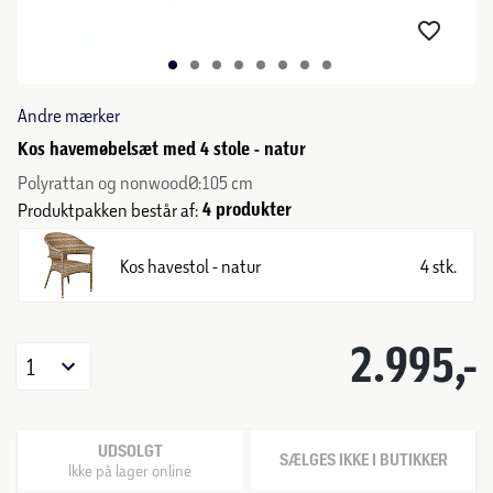
Andre mærker
Kos havemøbelsæt med 4 stole - natur
Polyrattan og nonwoodØ:105 cm
4 produkter
Produktpakken består af:
Kos havestol - natur
4 stk.
2.995,-
1
UDSOLGT
SÆLGES IKKE I BUTIKKER
Ikke på lager online