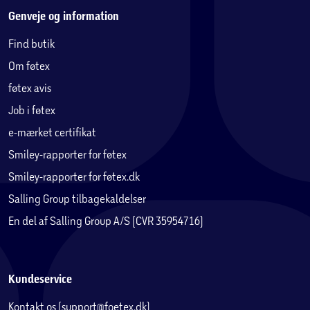
Genveje og information
Find butik
Polyrattan
Om føtex
Polyrattan er et robust plastbaseret materiale, der kan
flettes til møbler, præcis som naturlig rattan.
føtex avis
Fordelen ved polyrattan er at det ikke rådner, hvilket gør
Job i føtex
materialet specielt velegnet til havemøbler og kræver
e-mærket certifikat
minimal vedligeholdelse.
Smiley-rapporter for føtex
Materialet er vejrbestandigt, solid og har lang levetid, da
det er mug- og fugtafvisende, dog anbefales det, at alle
Smiley-rapporter for føtex.dk
former for havemøbler benytter overtræk udenfor
Salling Group tilbagekaldelser
sæsonen.
En del af Salling Group A/S (CVR 35954716)
Rengøring af polyrattan møbler:
Kan rengøres med vand og sæbe.
Kundeservice
Kan rengøres med højtryksrenser på lav kraft.
Kontakt os (support@foetex.dk)