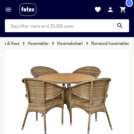
0
mere end 35.000 varer
Hus & Have
Havemøbler
Havemøbelsæt
Nonwood havemøbler