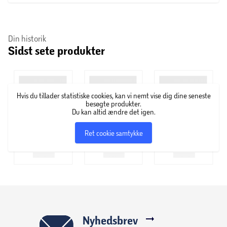
1957 af frisøren Elmer Stuhr. Siden har STUHR været en af
de bedste frisørkæder til at træne og uddanne frisører fra
hele verden i de nyeste trends og de seneste teknikker.
Din historik
Hår- og stylingprodukterne er udviklet i samarbejde med
Sidst sete produkter
STUHR’s kreative team for at sikre den høje kvalitet.
Hvis du tillader statistiske cookies, kan vi nemt vise dig dine seneste
besøgte produkter.
Du kan altid ændre det igen.
Ret cookie samtykke
Nyhedsbrev