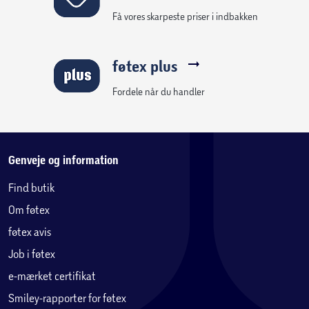
Få vores skarpeste priser i indbakken
føtex plus
Fordele når du handler
Genveje og information
Find butik
Om føtex
føtex avis
Job i føtex
e-mærket certifikat
Smiley-rapporter for føtex