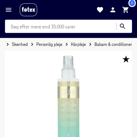
0
mere end 35.000 varer
de
Skønhed
Personlig pleje
Hårpleje
Balsam & conditioner