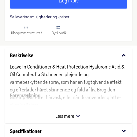
Læg i kurv
Se leveringsmuligheder og -priser
Ubegrænset returret
Byt i butik
keyboard_arrow_down
Beskrivelse
Leave In Conditioner & Heat Protection Hyaluronic Acid &
Oil Complex fra Stuhr er en plejende og
varmebeskyttende spray, som har en fugtgivende effekt
og efterlader håret skinnende og fuld af liv. Brug den
Faremærkning
eksempelvis efter hårvask, eller når du anvender glatte-
eller krøllejern.
Ikke relevant:
Ikke relevant
Ikke relevant
Læs mere
Om Stuhr
keyboard_arrow_down
Specifikationer
STUHR er en eksklusiv dansk frisørkæde, som blev startet i