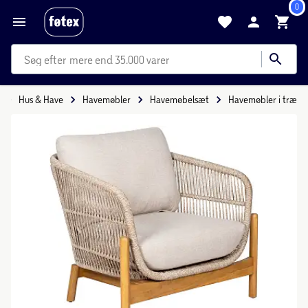
0
mere end 35.000 varer
Hus & Have
Havemøbler
Havemøbelsæt
Havemøbler i træ