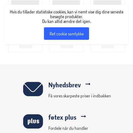
Specifikationer
Hvis du tillader statistiske cookies, kan vi nemt vise dig dine seneste
2-i-1 fodboldmål med vandfunktion
besøgte produkter.
Du kan altid ændre det igen.
Kan tilsluttes haveslange for aktivering af
Ret cookie samtykke
vandsprøjte
Justerbar skydeskive til træning af præcision
Dyse kan indstilles til flere sprøjteretninger
Solid målramme i metal
Nyhedsbrev
Få vores skarpeste priser i indbakken
Kan bruges med eller uden vandtilslutning
Anbefalet alder: fra 24 måneder
føtex plus
Fordele når du handler