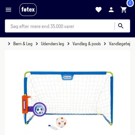
0
mere end 35.000 varer
ide
Børn & Leg
Udendørs leg
Vandleg & pools
Vandlegetøj