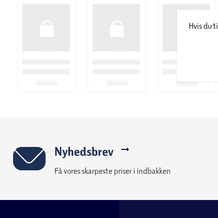
Stål:
Hvis du t
Stål findes i utallige forskellige udformninger. Det er lige fra 
er produceret i en stålkonstruktion, hvortil der er kombineret
havemøbler lette og dermed mobile at flytte rundt på terrassen
materiale, som tåler at stå ude. Grunden til stellet oftest er i st
Stålet er på de fleste havemøbler overfladebehandlet for at 
produceret i rustfrit stål.
Vedligeholdelse af stål møbler
• Minimal vedligeholdelse, anvend blot vand og sæbe ved ren
• Det anbefales, at havemøbler i stål opbevares tørt udenfor 
Nyhedsbrev
Få vores skarpeste priser i indbakken