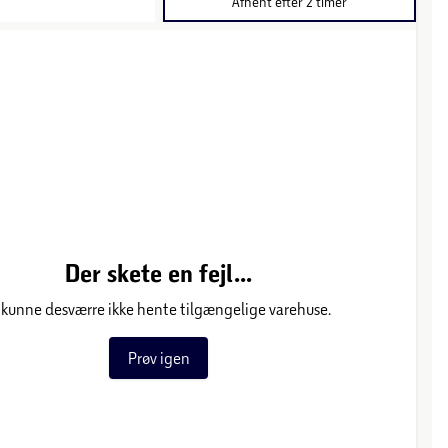
Afhent efter 2 timer
Der skete en fejl...
 kunne desværre ikke hente tilgængelige varehuse.
Prøv igen