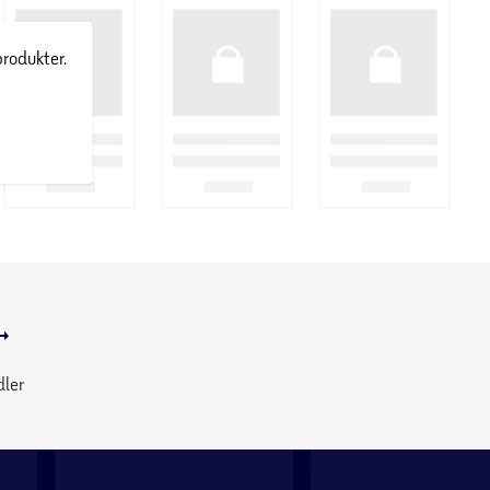
produkter.
dler