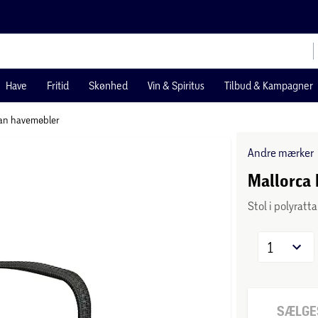
Have
Fritid
Skønhed
Vin & Spiritus
Tilbud & Kampagner
tan havemøbler
Andre mærker
Mallorca 
Stol i polyratta
1
SÆLGES