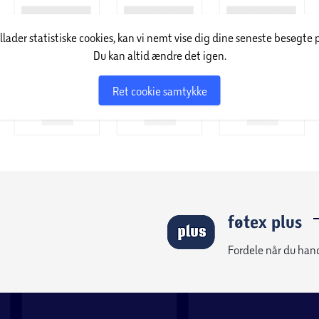
illader statistiske cookies, kan vi nemt vise dig dine seneste besøgte 
sofaer og loungemøbler til lænestole, hvor stellet
Du kan altid ændre det igen.
 med blødere materiale. Dette gør dine
. Stål er et utroligt stærkt og holdbart
Ret cookie samtykke
ål, er, fordi det næsten er vedligeholdelsesfrit.
maksimere levetiden på møblet, samt
gøring.
sæson.
føtex plus
Fordele når du han