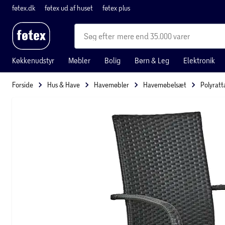
føtex.dk
føtex ud af huset
føtex plus
mere end 35.000 varer
Køkkenudstyr
Møbler
Bolig
Børn & Leg
Elektronik
Forside
Hus & Have
Havemøbler
Havemøbelsæt
Polyrat