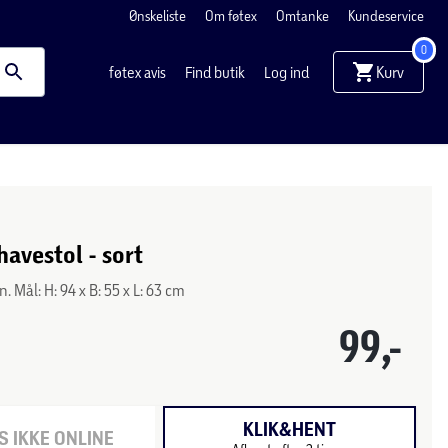
Ønskeliste
Om føtex
Omtanke
Kundeservice
0
Kurv
føtex avis
Find butik
Log ind
havestol - sort
n. Mål: H: 94 x B: 55 x L: 63 cm
99,-
KLIK&HENT
 IKKE ONLINE