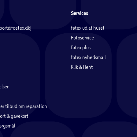
Services
pport@foetex.dk)
føtex ud af huset
Fotoservice
føtex plus
føtex nyhedsmail
Klik & Hent
lser
er tilbud om reparation
ort & gavekort
pørgsmål