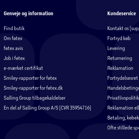
Genveje og information
Kundeservice
Find butik
Kontakt os (su
Om føtex
Fortryd køb
føtex avis
Levering
Job i føtex
Returnering
e-mærket certifikat
Reklamation
Smiley-rapporter for føtex
Fortrydelsesret
Smiley-rapporter for føtex.dk
Handelsbetinge
Salling Group tilbagekaldelser
Privatlivspolitik
En del af Salling Group A/S (CVR 35954716)
Reklamation ell
Betaling, købek
Ofte stillede s