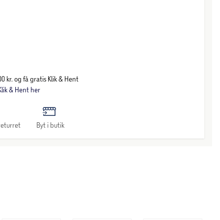
0 kr. og få gratis Klik & Hent
lik & Hent her
eturret
Byt i butik