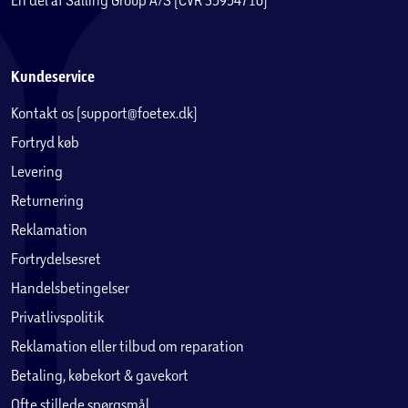
Kundeservice
Kontakt os (support@foetex.dk)
Fortryd køb
Levering
Returnering
Reklamation
Fortrydelsesret
Handelsbetingelser
Privatlivspolitik
Reklamation eller tilbud om reparation
Betaling, købekort & gavekort
Ofte stillede spørgsmål