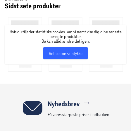
Sidst sete produkter
STUHR er en eksklusiv dansk frisørkæde, som blev startet i
1957 af frisøren Elmer Stuhr. Siden har STUHR været en af
de bedste frisørkæder til at træne og uddanne frisører fra
hele verden i de nyeste trends og de seneste teknikker.
Hvis du tillader statistiske cookies, kan vi nemt vise dig dine seneste
Hår- og stylingprodukterne er udviklet i samarbejde med
besøgte produkter.
STUHR’s kreative team for at sikre den høje kvalitet.
Du kan altid ændre det igen.
Ret cookie samtykke
Nyhedsbrev
Få vores skarpeste priser i indbakken