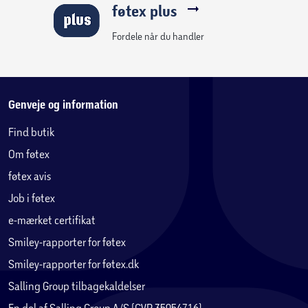
føtex plus
Fordele når du handler
Genveje og information
Find butik
Om føtex
føtex avis
Job i føtex
e-mærket certifikat
Smiley-rapporter for føtex
Smiley-rapporter for føtex.dk
Salling Group tilbagekaldelser
En del af Salling Group A/S (CVR 35954716)