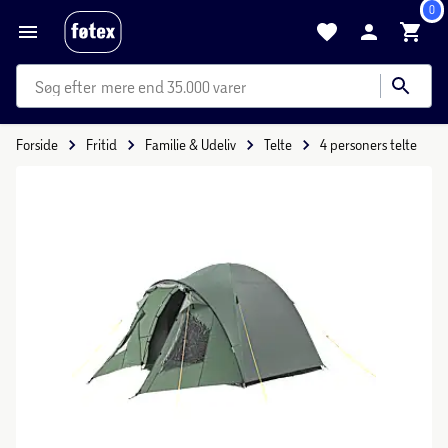
0
mere end 35.000 varer
Forside
Fritid
Familie & Udeliv
Telte
4 personers telte