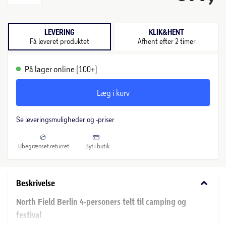
LEVERING
KLIK&HENT
Få leveret produktet
Afhent efter 2 timer
På lager online (100+)
Læg i kurv
Se leveringsmuligheder og -priser
Ubegrænset returret
Byt i butik
keyboard_arrow_down
Beskrivelse
North Field Berlin 4-personers telt til camping og
festival