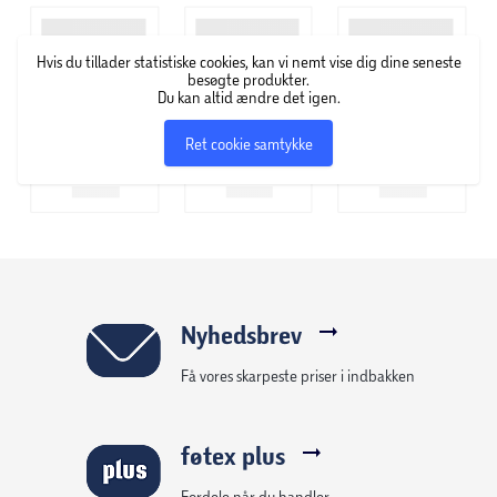
tætsluttende pasform.
Hvis du tillader statistiske cookies, kan vi nemt vise dig dine seneste
Specifikationer
besøgte produkter.
Du kan altid ændre det igen.
Farve: Pink
Ret cookie samtykke
Anti-dug behandling for klart udsyn
PC mirror-glas, der reducerer genskin
Snap-lock system til hurtig justering
Nyhedsbrev
Blød silikonerem for komfortabel pasform
Få vores skarpeste priser i indbakken
Velegnet til både pool og strand
føtex plus
Fordele når du handler