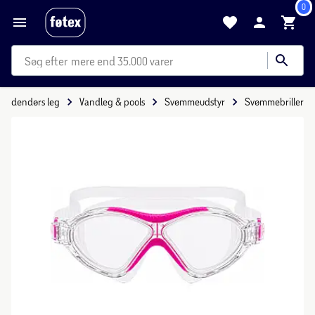
0
mere end 35.000 varer
Udendørs leg
Vandleg & pools
Svømmeudstyr
Svømmebriller