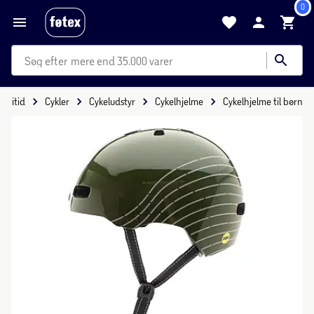
0
mere end 35.000 varer
Fritid
Cykler
Cykeludstyr
Cykelhjelme
Cykelhjelme til børn