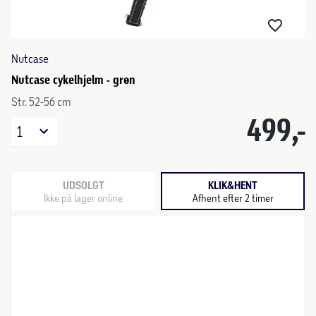
Nutcase
Nutcase cykelhjelm - grøn
Str. 52-56 cm
499,-
1
UDSOLGT
KLIK&HENT
Ikke på lager online
Afhent efter 2 timer