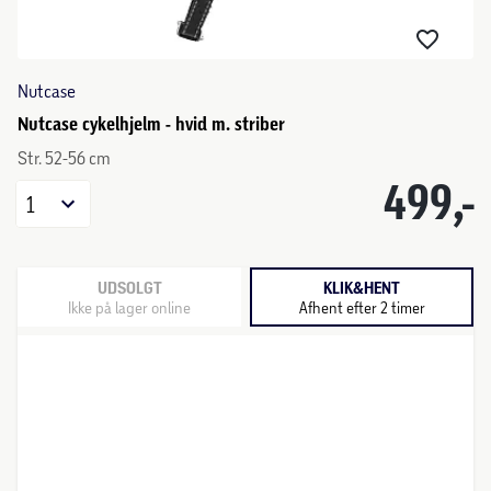
Nutcase
Nutcase cykelhjelm - hvid m. striber
Str. 52-56 cm
499,-
1
UDSOLGT
KLIK&HENT
Ikke på lager online
Afhent efter 2 timer