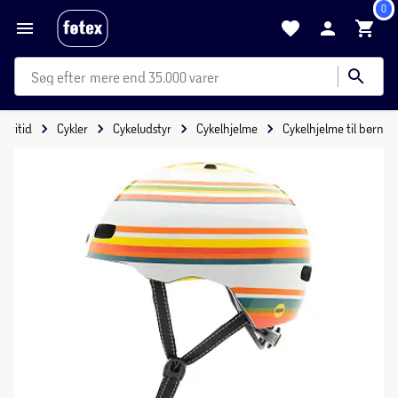
0
mere end 35.000 varer
Fritid
Cykler
Cykeludstyr
Cykelhjelme
Cykelhjelme til børn