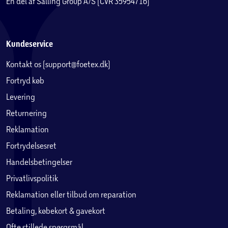
En del af Salling Group A/S (CVR 35954716)
Kundeservice
Kontakt os (support@foetex.dk)
Fortryd køb
Levering
Returnering
Reklamation
Fortrydelsesret
Handelsbetingelser
Privatlivspolitik
Reklamation eller tilbud om reparation
Betaling, købekort & gavekort
Ofte stillede spørgsmål