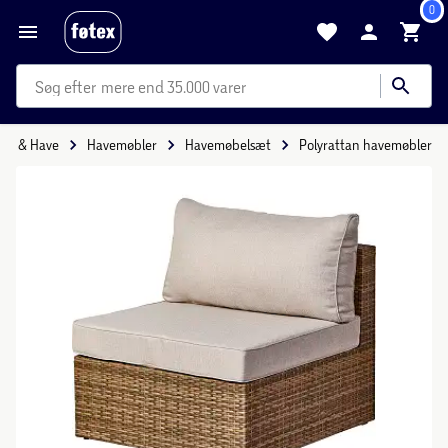
0
mere end 35.000 varer
Hus & Have
Havemøbler
Havemøbelsæt
Polyrattan havemøbler