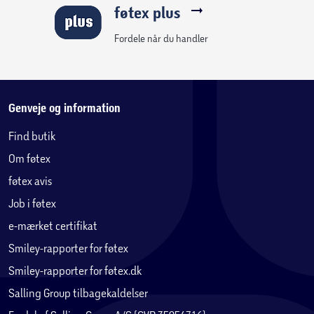
med blødere materiale. Dette gør havemøbler lette og
føtex plus
dermed mobile at flytte rundt på terrassen.
Stål er et utroligt stærkt og holdbart materiale, som tåler
Fordele når du handler
at stå ude.
Grunden til stellet oftest er i stål, er fordi det næsten er
vedligeholdelsesfrit.
Stålet er på de fleste havemøbler overfladebehandlet, for
Genveje og information
at maksimere levetiden på møblet.
Find butik
Om føtex
Vedligeholdelse af stål møbler:
- Minimal vedligeholdelse, anvend blot vand og sæbe ved
føtex avis
rengøring.
Job i føtex
- Det anbefales, at havemøbler i stål opbevares tørt
e-mærket certifikat
udenfor sæson.
Smiley-rapporter for føtex
Smiley-rapporter for føtex.dk
Salling Group tilbagekaldelser