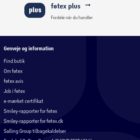
føtex plus
Service
Cykelmakker er vores partner når din cykel kræver service,
Fordele når du handler
for alle cykler solgt hos Salling Group. Når du har købt en
cykel anbefaler vi, at du opretter din cykel hos
Cykelmakker - enten på deres hjemmeside eller via deres
app. Her kan du gemme din kvittering, billede af cyklen
Genveje og information
samt stelnummer. Med app'en kan du også modtage
Find butik
notifikationer bl.a. omkring vedligehold af din cykel.
Om føtex
App’en hedder Cykelmakker og kan hentes i både App
Store og Google Play.
føtex avis
Job i føtex
Vær opmærksom på
e-mærket certifikat
Det er dit ansvar at få noteret dit stelnummer, hvis din
Smiley-rapporter for føtex
cykel skulle blive stjålet. Stelnummeret står under kranken
på cyklen, og starter med WBL.
Smiley-rapporter for føtex.dk
Salling Group tilbagekaldelser
Levering