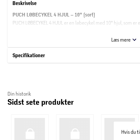
Beskrivelse
PUCH LØBECYKEL 4 HJUL – 10" (sort)
PUCH LØBECYKEL 4 HJUL er en løbecykel med 10" hjul, som er eg
børn. De fire hjul giver ekstra stabilitet, så barnet kan øve a
grundlæggende styring i roligt tempo. Den kompakte udformni
Læs mere
faste underlag. Modellen har ingen gear eller pedaler, hvilket
Specifikationer
Specifikationer
Hjulstørrelse: 10"
Gear: Ingen gearfunktion (løbecykel)
Hjultype: 4 hjul for øget stabilitet
Farve: Sort
Din historik
Sidst sete produkter
Anvendelse: Første træning af balance og motorik
Hvis du t