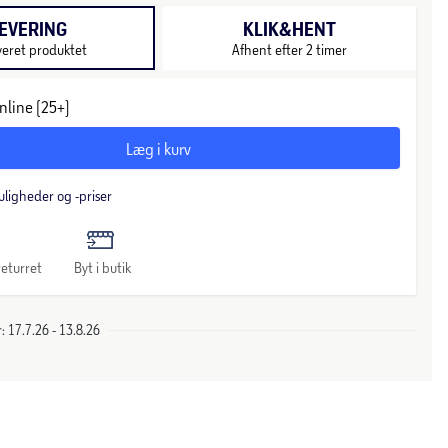
EVERING
KLIK&HENT
veret produktet
Afhent efter 2 timer
nline (25+)
Læg i kurv
uligheder og -priser
eturret
Byt i butik
 17.7.26 - 13.8.26