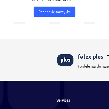
Ret cookie samtykke
føtex plus
Fordele når du han
Services