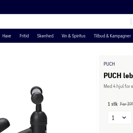
Have
Fritid
Skønhed
Vin & Spiritus
Tilbud & Kampagner
PUCH
PUCH løbe
Med 4 hjul for 
1 stk
Før 399
1