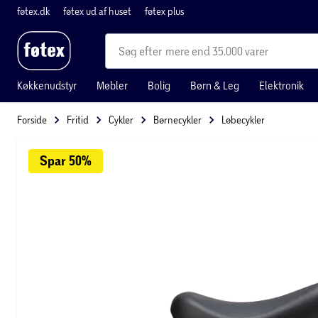
føtex.dk
føtex ud af huset
føtex plus
mere end 35.000 varer
Køkkenudstyr
Møbler
Bolig
Børn & Leg
Elektronik
Forside
Fritid
Cykler
Børnecykler
Løbecykler
Spar 
50%