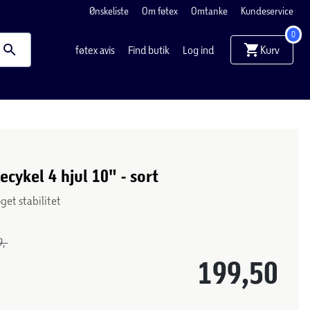
Ønskeliste
Om føtex
Omtanke
Kundeservice
0
Kurv
føtex avis
Find butik
Log ind
cykel 4 hjul 10" - sort
øget stabilitet
,-
199,50