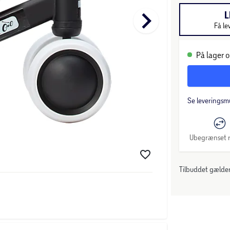
keyboard_arrow_right
L
Få le
På lager o
Se leveringsm
Ubegrænset r
Tilbuddet gælder: