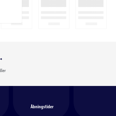
dler
Åbningstider