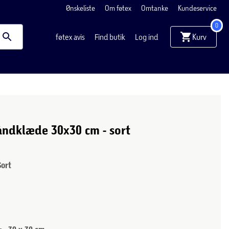
Ønskeliste
Om føtex
Omtanke
Kundeservice
0
Kurv
føtex avis
Find butik
Log ind
åndklæde 30x30 cm - sort
Sort