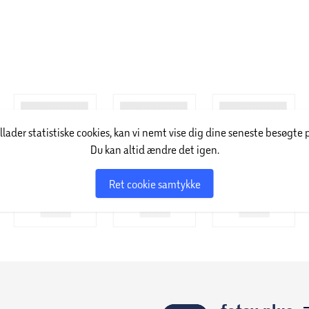
 dem i blød i koldt vand. Derved forbedrer du
del, når du vasker dine håndklæder, da
nger absorberingsevnen betydeligt.
illader statistiske cookies, kan vi nemt vise dig dine seneste besøgte 
Du kan altid ændre det igen.
Ret cookie samtykke