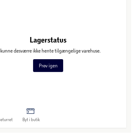
Lagerstatus
 kunne desværre ikke hente tilgængelige varehuse.
Prøv igen
eturret
Byt i butik