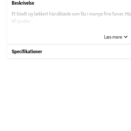
Beskrivelse
Et blødt og lækkert håndklæde som fås i mange fine farver. H
60 grader.
Fås i størrelserne:
Læs mere
Vasksklud: 30x30 cm
Specifikationer
Gæstehåndklæde: 40x60 cm
Almindelig håndklæde: 50x100 cm
Badehåndklæde: 70x140 cm
Badelagen: 100x150 cm
Få større glæde af dine håndklæder: