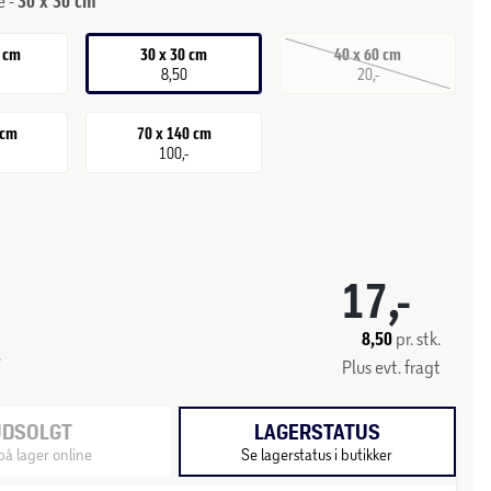
e -
30 x 30 cm
0 cm
30 x 30 cm
40 x 60 cm
8,50
20,-
 cm
70 x 140 cm
100,-
17,-
8,50
pr. stk.
.
Plus evt. fragt
UDSOLGT
LAGERSTATUS
på lager online
Se lagerstatus i butikker