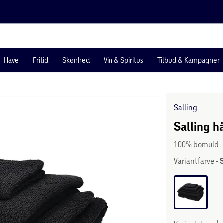
Have
Fritid
Skønhed
Vin & Spiritus
Tilbud & Kampagner
Salling
Salling h
100% bomuld
Variantfarve -