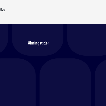
dler
Åbningstider