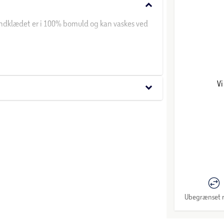
keyboard_arrow_down
åndklædet er i 100% bomuld og kan vaskes ved
Vi
keyboard_arrow_down
Ubegrænset r