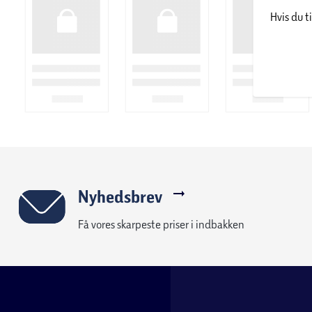
Hvis du t
Velegnet til MTB og allround cykling
Nyhedsbrev
Få vores skarpeste priser i indbakken