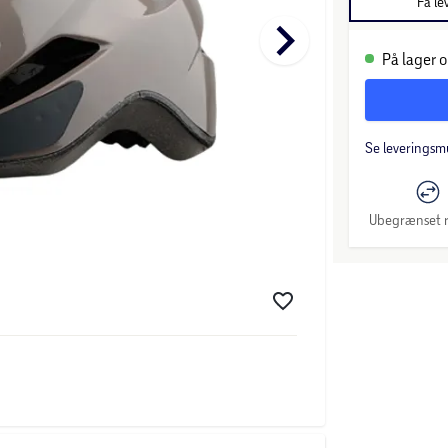
Få le
keyboard_arrow_right
På lager o
Se leveringsm
Ubegrænset r