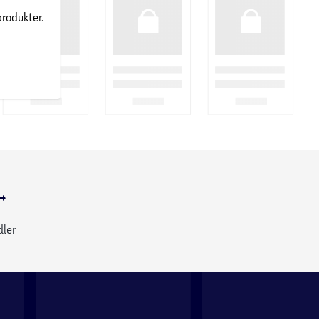
produkter.
dler