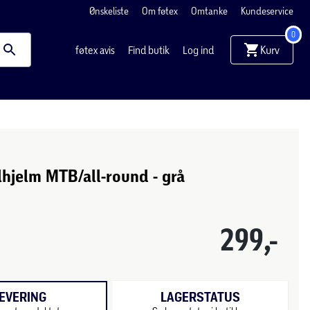
Ønskeliste
Om føtex
Omtanke
Kundeservice
0
Kurv
føtex avis
Find butik
Log ind
hjelm MTB/all-round - grå
299,-
EVERING
LAGERSTATUS