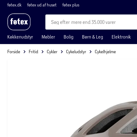
føtex.dk
føtex ud af huset
føtex plus
mere end 35.000 varer
Køkkenudstyr
Møbler
Bolig
Børn & Leg
Elektronik
Forside
Fritid
Cykler
Cykeludstyr
Cykelhjelme