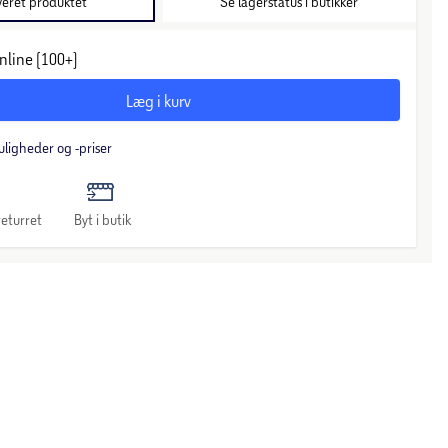
veret produktet
Se lagerstatus i butikker
nline (100+)
Læg i kurv
uligheder og -priser
eturret
Byt i butik