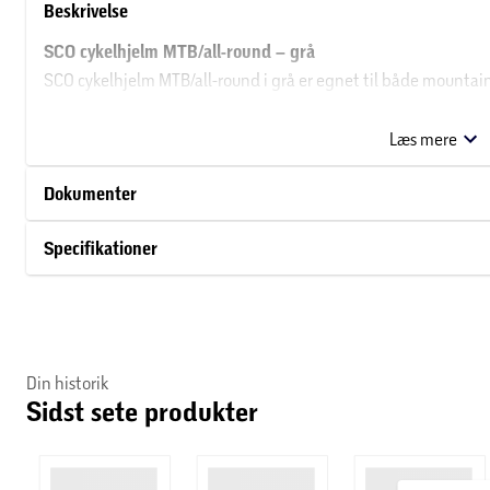
Beskrivelse
SCO cykelhjelm MTB/all-round – grå
SCO cykelhjelm MTB/all-round i grå er egnet til både mountai
ned bagpå hovedet for ekstra beskyttelse. Den matte grå finis
sidestropper og indbygget justeringssystem i nakken gør det 
Læs mere
giver ekstra synlighed i trafikken.
Dokumenter
Udvidet beskyttelse bagpå hovedet
Specifikationer
Mat grå finish med brunlig nuance
Justerbare sidestropper
Indbygget justeringssystem i nakken
Din historik
Sidst sete produkter
Refleks bagpå for ekstra synlighed i trafikken
Godkendt efter Europæisk EN1078 standard