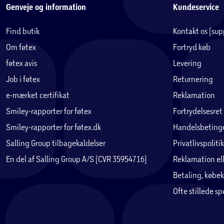
Genveje og information
Kundeservice
Find butik
Kontakt os (su
Om føtex
Fortryd køb
føtex avis
Levering
Job i føtex
Returnering
e-mærket certifikat
Reklamation
Smiley-rapporter for føtex
Fortrydelsesret
Smiley-rapporter for føtex.dk
Handelsbetinge
Salling Group tilbagekaldelser
Privatlivspolitik
En del af Salling Group A/S (CVR 35954716)
Reklamation ell
Betaling, købek
Ofte stillede s