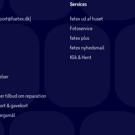
Services
pport@foetex.dk)
føtex ud af huset
Fotoservice
føtex plus
føtex nyhedsmail
Klik & Hent
lser
er tilbud om reparation
ort & gavekort
pørgsmål