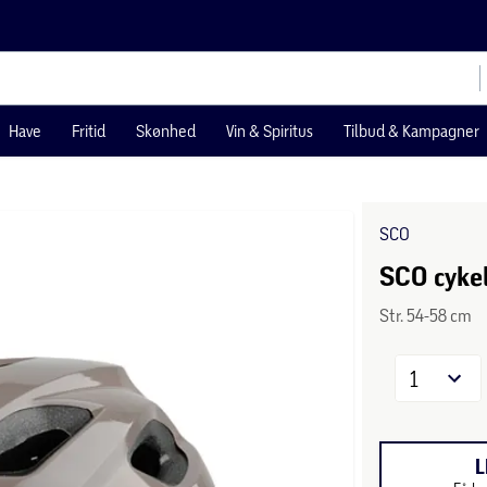
Have
Fritid
Skønhed
Vin & Spiritus
Tilbud & Kampagner
SCO
SCO cykel
Str. 54-58 cm
1
L