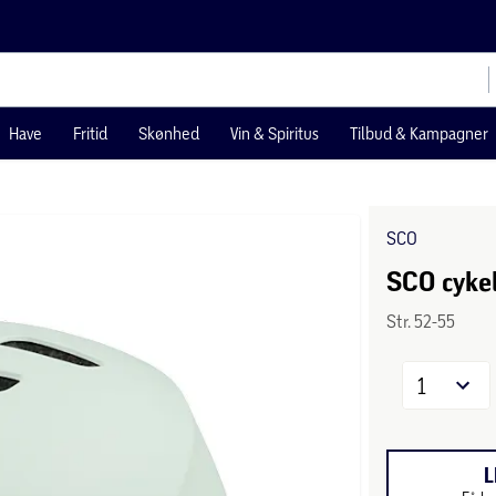
Have
Fritid
Skønhed
Vin & Spiritus
Tilbud & Kampagner
SCO
SCO cykel
Str. 52-55
1
L