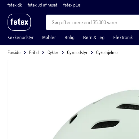
føtex.dk
føtex ud af huset
føtex plus
mere end 35.000 varer
Køkkenudstyr
Møbler
Bolig
Børn & Leg
Elektronik
Forside
Fritid
Cykler
Cykeludstyr
Cykelhjelme