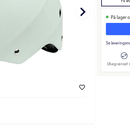
Få le
keyboard_arrow_right
På lager o
Se leveringsm
Ubegrænset r