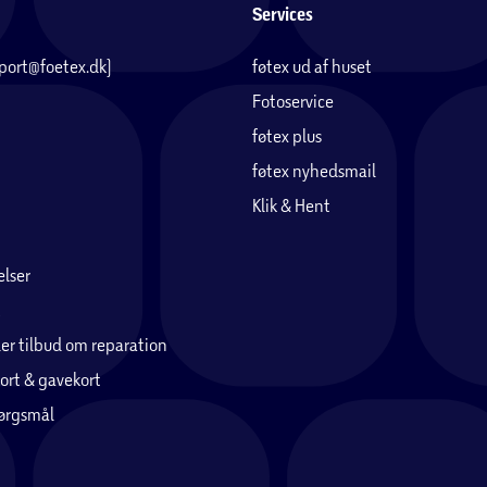
Services
pport@foetex.dk)
føtex ud af huset
Fotoservice
føtex plus
føtex nyhedsmail
Klik & Hent
lser
er tilbud om reparation
ort & gavekort
pørgsmål