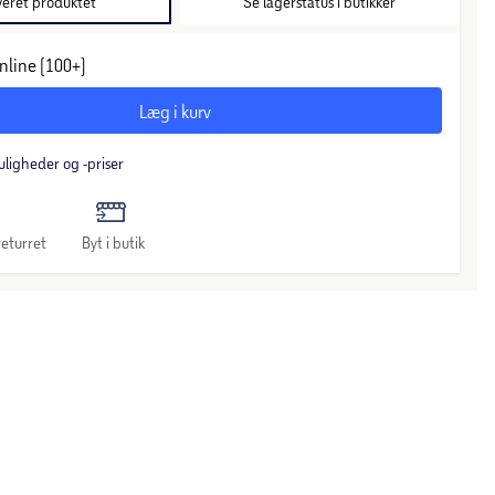
veret produktet
Se lagerstatus i butikker
nline (100+)
Læg i kurv
uligheder og -priser
eturret
Byt i butik