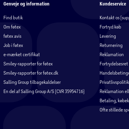
Genveje og information
Kundeservice
Find butik
Kontakt os (su
Om føtex
Fortryd køb
føtex avis
Levering
Job i føtex
Returnering
e-mærket certifikat
Reklamation
Smiley-rapporter for føtex
Fortrydelsesret
Smiley-rapporter for føtex.dk
Handelsbetinge
Salling Group tilbagekaldelser
Privatlivspolitik
En del af Salling Group A/S (CVR 35954716)
Reklamation ell
Betaling, købek
Ofte stillede s