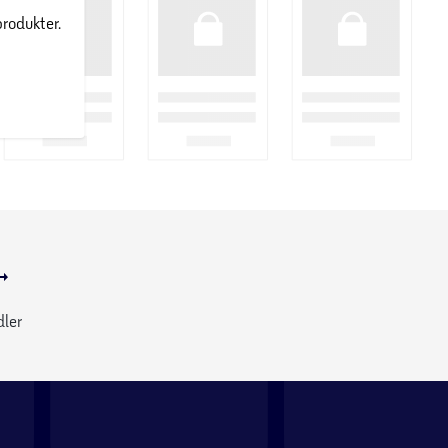
produkter.
dler