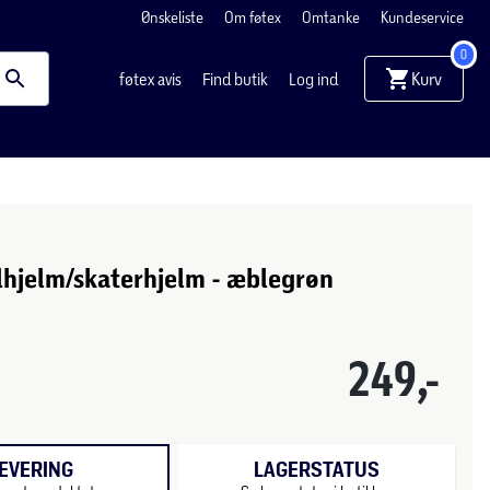
Ønskeliste
Om føtex
Omtanke
Kundeservice
0
Kurv
føtex avis
Find butik
Log ind
hjelm/skaterhjelm - æblegrøn
249,-
EVERING
LAGERSTATUS