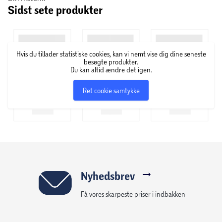
Sidst sete produkter
Aussie er forkortelsen for Australien og hårplejefirmaet
med samme navn er da også grundlagt ’Down Under’
tilbage i 1979. Missionen er at give dig en god hårdag hver
dag, hvad end dit hår har brug for et lille boost eller ekstra
Hvis du tillader statistiske cookies, kan vi nemt vise dig dine seneste
pleje. Filosofien er klar; “There's more to life than hair… but
besøgte produkter.
it's a good place to start”.
Du kan altid ændre det igen.
Ret cookie samtykke
Nyhedsbrev
Få vores skarpeste priser i indbakken