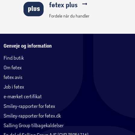
føtex plus
Fordele når du handler
Genveje og information
Find butik
Om føtex
føtex avis
Job i føtex
e-mærket certifikat
Smiley-rapporter for føtex
Smiley-rapporter for føtex.dk
Salling Group tilbagekaldelser
En del af Salling Group A/S (CVR 35954716)