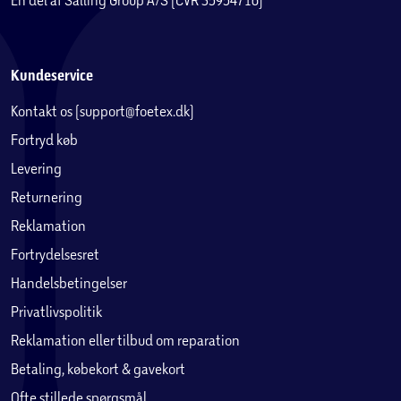
Kundeservice
Kontakt os (support@foetex.dk)
Fortryd køb
Levering
Returnering
Reklamation
Fortrydelsesret
Handelsbetingelser
Privatlivspolitik
Reklamation eller tilbud om reparation
Betaling, købekort & gavekort
Ofte stillede spørgsmål