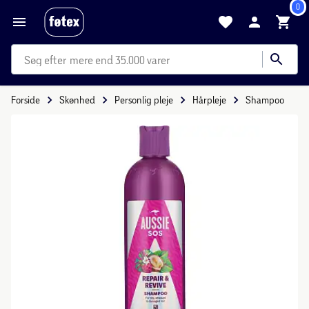
0
mere end 35.000 varer
Forside
Skønhed
Personlig pleje
Hårpleje
Shampoo