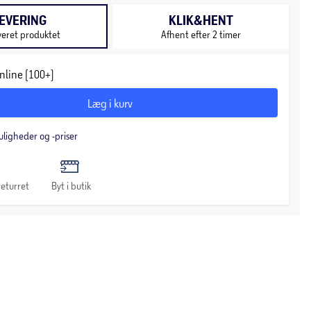
EVERING
KLIK&HENT
veret produktet
Afhent efter 2 timer
nline (100+)
Læg i kurv
uligheder og -priser
eturret
Byt i butik