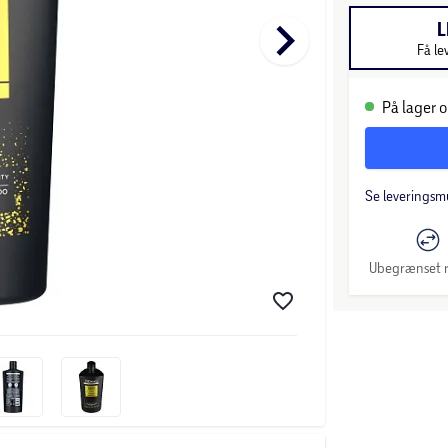
keyboard_arrow_right
L
Få le
På lager o
Se leveringsm
Ubegrænset r