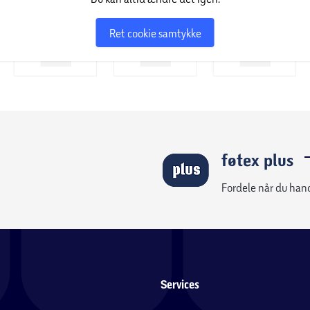
Ret cookie samtykke
føtex plus
Fordele når du han
Services