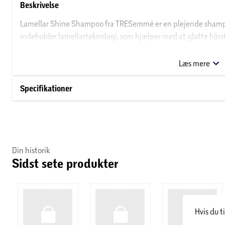
Beskrivelse
Lamellar Shine Shampoo fra TRESemmé er en plejende shampoo
indeholder lamellarteknologi, som hjælper med at glatte hårstr
blødt og skinnende.
Læs mere
Om TRESemmé
Specifikationer
TRESemmé blev grundlagt i 1948 af kosmetologen Edna L. Emme
arbejdsmarkedet. Emme forstod, hvordan smukt hår giver selvti
ønsker den dag i dag stadig at levere netop den følelse.
Din historik
Sidst sete produkter
Hvis du t