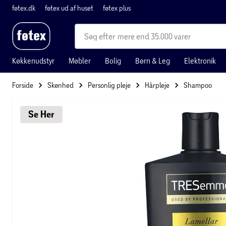
føtex.dk
føtex ud af huset
føtex plus
mere end 35.000 varer
Køkkenudstyr
Møbler
Bolig
Børn & Leg
Elektronik
Forside
Skønhed
Personlig pleje
Hårpleje
Shampoo
Se 
Her