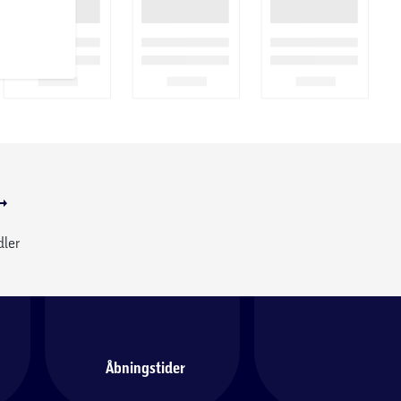
dler
Åbningstider