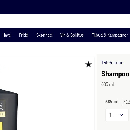
Have
Fritid
Skønhed
Vin & Spiritus
Tilbud & Kampagner
TRESemmé
Shampoo
685 ml
685 ml
71,
1