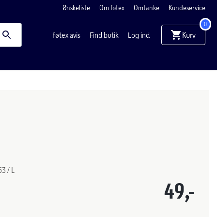
Ønskeliste
Om føtex
Omtanke
Kundeservice
0
Kurv
føtex avis
Find butik
Log ind
53 / L
49,-