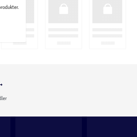
produkter.
dler