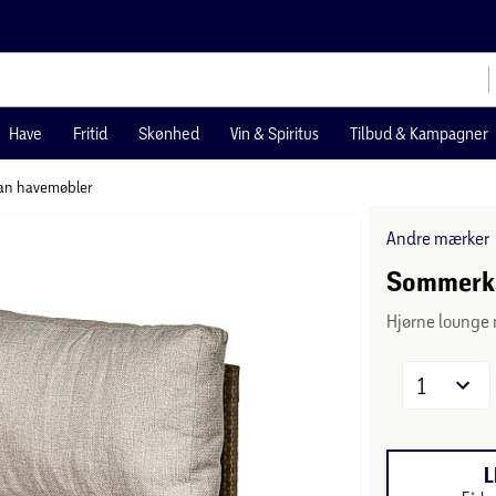
Have
Fritid
Skønhed
Vin & Spiritus
Tilbud & Kampagner
tan havemøbler
Andre mærker
Sommerkæ
Hjørne lounge 
1
L