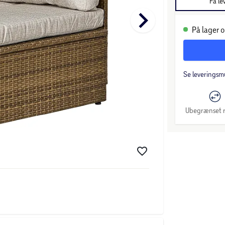
Få le
keyboard_arrow_right
På lager o
Se leveringsm
Ubegrænset r