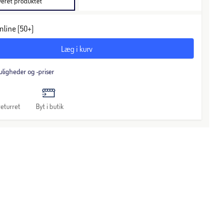
veret produktet
nline (50+)
Læg i kurv
uligheder og -priser
eturret
Byt i butik