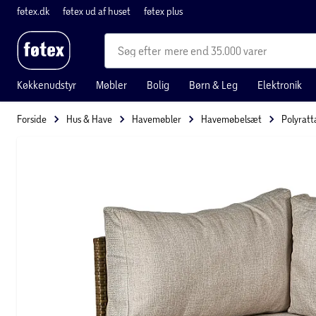
føtex.dk
føtex ud af huset
føtex plus
mere end 35.000 varer
Køkkenudstyr
Møbler
Bolig
Børn & Leg
Elektronik
Forside
Hus & Have
Havemøbler
Havemøbelsæt
Polyrat