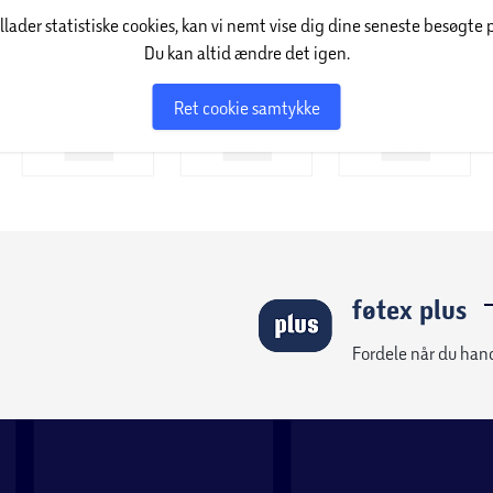
illader statistiske cookies, kan vi nemt vise dig dine seneste besøgte 
Du kan altid ændre det igen.
Ret cookie samtykke
sofaer og loungemøbler til lænestole, hvor stellet
 med blødere materiale. Dette gør dine
. Stål er et utroligt stærkt og holdbart
tål, er fordi det næsten er vedligeholdelsesfrit.
 maksimere levetiden på møblet, samt
føtex plus
gøring.
Fordele når du han
æson.