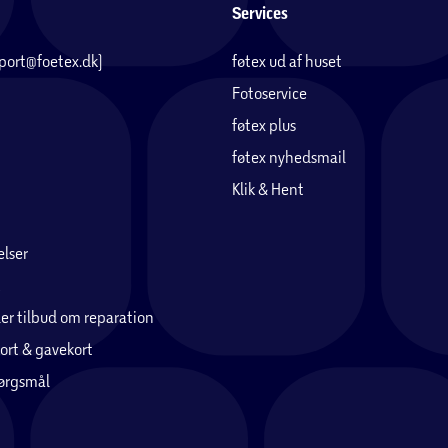
Services
pport@foetex.dk)
føtex ud af huset
Fotoservice
føtex plus
føtex nyhedsmail
Klik & Hent
lser
er tilbud om reparation
ort & gavekort
pørgsmål