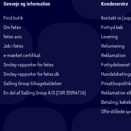
Genveje og information
Kundeservice
Find butik
Kontakt os (su
Om føtex
Fortryd køb
føtex avis
Levering
Job i føtex
Returnering
e-mærket certifikat
Reklamation
Smiley-rapporter for føtex
Fortrydelsesret
Smiley-rapporter for føtex.dk
Handelsbetinge
Salling Group tilbagekaldelser
Privatlivspolitik
En del af Salling Group A/S (CVR 35954716)
Reklamation ell
Betaling, købek
Ofte stillede s