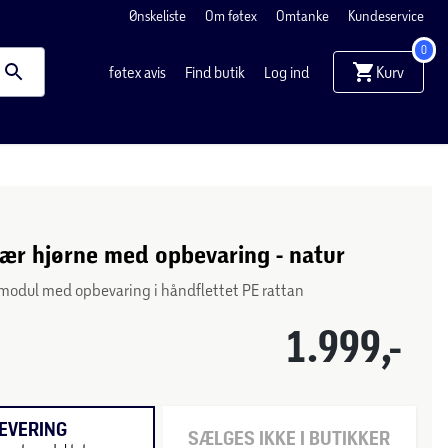
Ønskeliste
Om føtex
Omtanke
Kundeservice
0
Kurv
føtex avis
Find butik
Log ind
r hjørne med opbevaring - natur
modul med opbevaring i håndflettet PE rattan
1.999,-
EVERING
SÆLGES IKKE I BUTIKKER