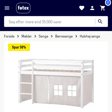
0
mere end 35.000 varer
Forside
Møbler
Senge
Børnesenge
Halvhøj senge
Spar 
50%