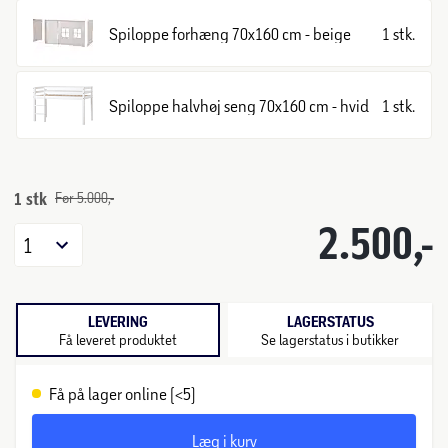
Spiloppe forhæng 70x160 cm - beige
1 stk.
Spiloppe halvhøj seng 70x160 cm - hvid
1 stk.
1 stk
Før 5.000,-
2.500,-
1
LEVERING
LAGERSTATUS
Få leveret produktet
Se lagerstatus i butikker
Få på lager online (<5)
Læg i kurv