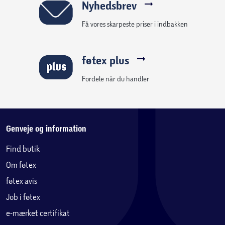
Nyhedsbrev
Denne seng er svanemærket. Overfladen er behandlet
med vandbaseret lak, fri for unødige kemikalier og
Få vores skarpeste priser i indbakken
skadelige stoffer.
Bemærk:
Sengen leveres uden madras.
føtex plus
Madrassen kan tilkøbes her på hjemmesiden.
Fordele når du handler
Genveje og information
Find butik
Om føtex
føtex avis
Job i føtex
e-mærket certifikat