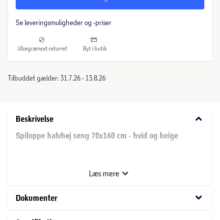
Se leveringsmuligheder og -priser
Ubegrænset returret
Byt i butik
Tilbuddet gælder: 31.7.26 - 13.8.26
keyboard_arrow_down
Beskrivelse
Spiloppe halvhøj seng 70x160 cm - hvid og beige
En hyggelig og funktionel børneseng, der giver både
soveplads og mulighed for leg. Den halvhøje konstruktion
Læs mere
skaber plads under sengen til opbevaring eller
hulebygning, og det medfølgende forhæng i beige farve
keyboard_arrow_down
Dokumenter
tilføjer ekstra charme.