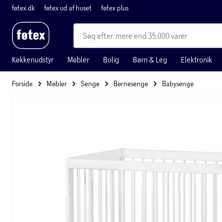
føtex.dk
føtex ud af huset
føtex plus
mere end 35.000 varer
Køkkenudstyr
Møbler
Bolig
Børn & Leg
Elektronik
Forside
Møbler
Senge
Børnesenge
Babysenge