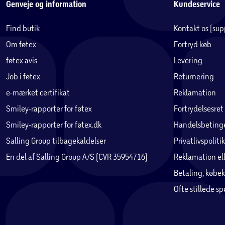
Genveje og information
Kundeservice
Find butik
Kontakt os (su
Specifikationer madras:
Om føtex
Fortryd køb
Materiale:
Skum. toplag i hørfilt
føtex avis
Levering
Job i føtex
Returnering
Betræk:
Bomuld
e-mærket certifikat
Reklamation
Egenskaber:
Isolerende og fugttransporterende
Smiley-rapporter for føtex
Fortrydelsesret
Smiley-rapporter for føtex.dk
Handelsbetinge
Vægtfylde:
18-22 kg/m3
Salling Group tilbagekaldelser
Privatlivspolitik
En del af Salling Group A/S (CVR 35954716)
Reklamation ell
Hårdhedsgrad:
120 Newton (blød/medium)
Betaling, købek
Ofte stillede s
Vedligeholdelse:
Madrasbetrækket er aftageligt og kan vaskes i vaskemaskine v
Vi anbefaler at madrassen benyttes sammen med et lagen, for