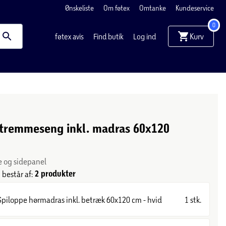
Ønskeliste
Om føtex
Omtanke
Kundeservice
0
Kurv
føtex avis
Find butik
Log ind
 tremmeseng inkl. madras 60x120
e og sidepanel
2 produkter
består af:
Spiloppe hørmadras inkl. betræk 60x120 cm - hvid
1 stk.