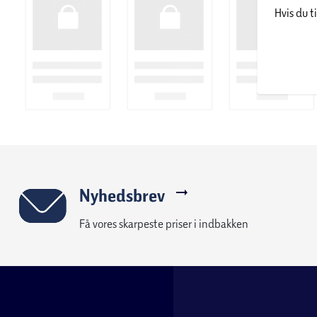
32 cm over gulvet – når barnet bliver mere aktivt
Hvis du t
16 cm over gulvet – når barnet kan stå op selv
Specifikationer tremmeseng:
Farve:
Hvid
Madrasmål:
60 x 120 cm (medfølger)
Nyhedsbrev
Materiale seng:
Fyrretræ
Få vores skarpeste priser i indbakken
Justerbar bund:
3 højder
Justerbare sideheste:
16 cm
Madras:
Skumkerne med toplag af hørfilt