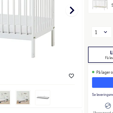
keyboard_arrow_right
1
L
Få le
På lager o
Se leveringsm
Ubegrænset r