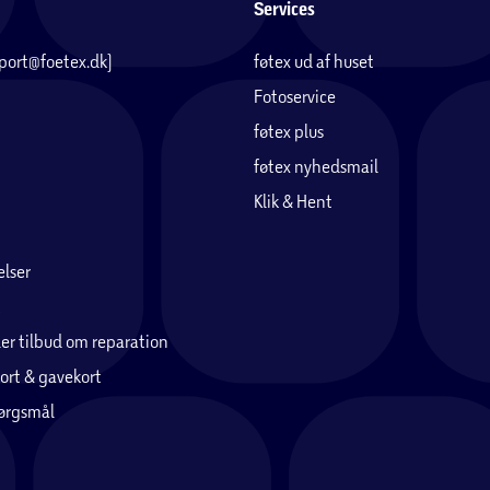
Services
pport@foetex.dk)
føtex ud af huset
Fotoservice
føtex plus
føtex nyhedsmail
Klik & Hent
lser
er tilbud om reparation
ort & gavekort
pørgsmål
ed maks. 30ºC.
 at forlænge madrassens levetid.