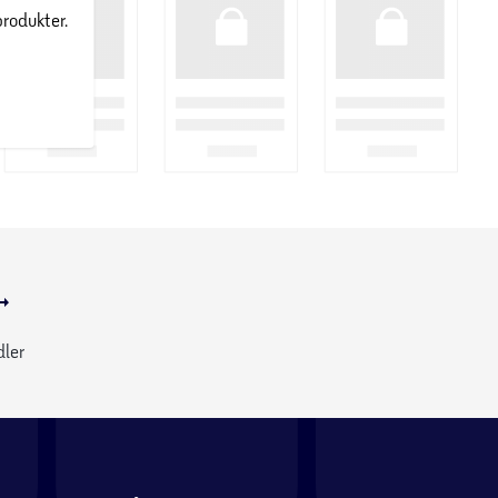
produkter.
dler