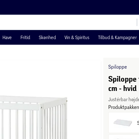
Have
Fritid
Skønhed
Vin & Spiritus
Tilbud & Kampagner
Spiloppe
Spiloppe
cm - hvid
Justérbar højd
Produktpakken 