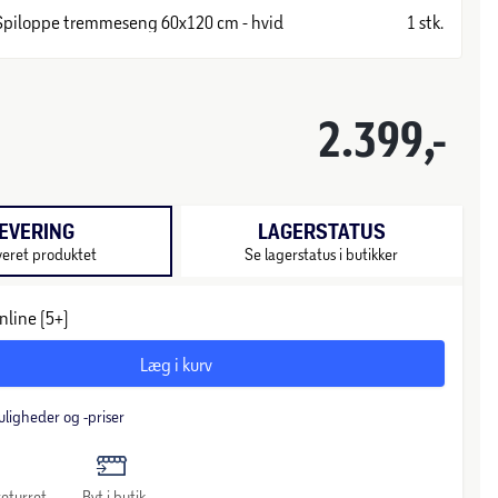
Spiloppe tremmeseng 60x120 cm - hvid
1 stk.
2.399,-
EVERING
LAGERSTATUS
veret produktet
Se lagerstatus i butikker
nline (5+)
Læg i kurv
uligheder og -priser
eturret
Byt i butik