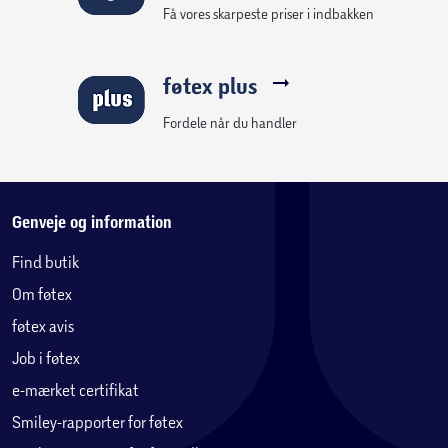
Få vores skarpeste priser i indbakken
føtex plus
Fordele når du handler
Genveje og information
Find butik
Om føtex
føtex avis
Job i føtex
e-mærket certifikat
Smiley-rapporter for føtex