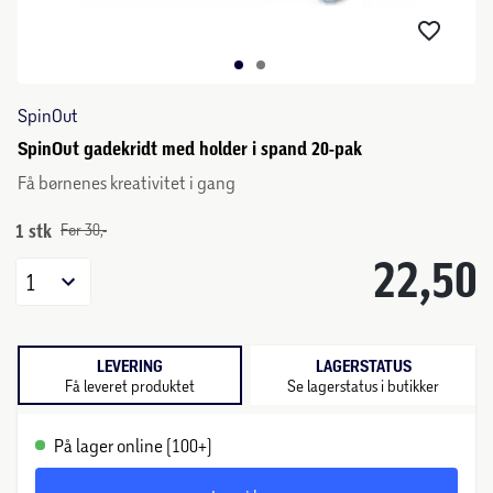
SpinOut
SpinOut gadekridt med holder i spand 20-pak
Få børnenes kreativitet i gang
1 stk
Før 30,-
22,50
1
LEVERING
LAGERSTATUS
Få leveret produktet
Se lagerstatus i butikker
På lager online (100+)