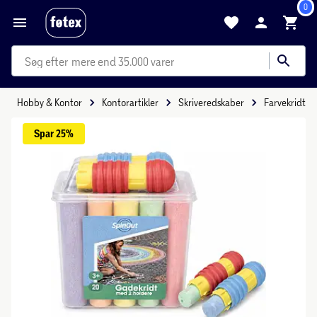
0
mere end 35.000 varer
Hobby & Kontor
Kontorartikler
Skriveredskaber
Farvekridt
Spar 
25%