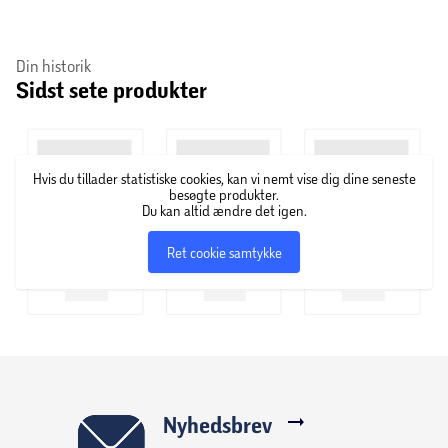
Inkluderer 20 stk. farvet gadekridt i praktisk spand
med holder
Din historik
Sidst sete produkter
Holderen gør det muligt at opbevare kridtene
samlet og beskytte dem mod tab
Egnet til brug på udendørs underlag som fortov og
Hvis du tillader statistiske cookies, kan vi nemt vise dig dine seneste
asfalt
besøgte produkter.
Du kan altid ændre det igen.
Farverne kan bruges til at tegne mønstre, figurer
Ret cookie samtykke
eller beskeder
Tag spanden med ud, placer kridtene i holderen, og tegn
på den ønskede overflade. Rens eventuelle rester af ved at
feje området, når legen er slut.
Nyhedsbrev