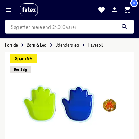
0
mere end 35.000 varer
Forside
Børn & Leg
Udendørs leg
Havespil
Spar 
74%
Rest
Salg