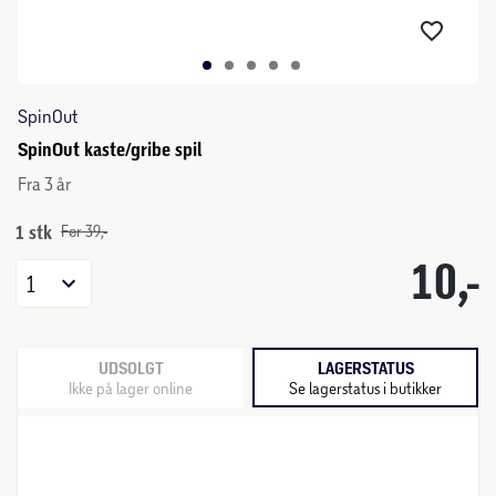
SpinOut
SpinOut kaste/gribe spil
Fra 3 år
1 stk
Før 39,-
10,-
1
UDSOLGT
LAGERSTATUS
Ikke på lager online
Se lagerstatus i butikker