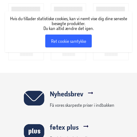
Sommerfugleringranglen giver en delikat, flagrende
fornemmelse, når dit barn griber og ryster den, mens
Hvis du tillader statistiske cookies, kan vi nemt vise dig dine seneste
girafens bøjelige rangle giver en dejlig rynke- og rystelyd.
besøgte produkter.
Du kan altid ændre det igen.
Den klassiske bold med roterende klaprangle leverer en
fascinerende visuel visning, og elefantbideren hjælper
Ret cookie samtykke
med at lindre ømt tandkød under tændeprocessen.
Nyhedsbrev
Få vores skarpeste priser i indbakken
føtex plus