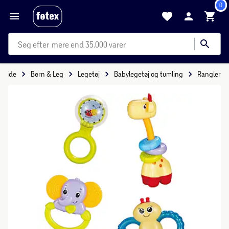
0
mere end 35.000 varer
orside
Børn & Leg
Legetøj
Babylegetøj og tumling
Rangler